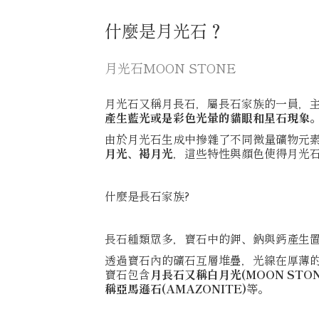
什麼是月光石？
月光石MOON STONE
月光石又稱月長石，屬長石家族的一員，
產生藍光或是彩色光暈的貓眼和星石現象
由於月光石生成中摻雜了不同微量礦物元
月光、褐月光
，這些特性與顏色使得月光
什麼是長石家族?
長石種類眾多，寶石中的鉀、鈉與鈣產生
透過寶石內的礦石互層堆疊，光線在厚薄
寶石包含
月長石又稱白月光(MOON STO
稱亞馬遜石(AMAZONITE)
等。