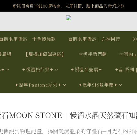
️8/6-8/12 第一波古文明馬拉松正式開跑：烏爾風華套組優惠價$5140
️8/6-8/12 第一波古文明馬拉松正式開跑：烏爾風華套組優惠價$5140
首購限定優惠｜十色體驗款
首購限定優惠｜與神同行
溫周邊
【周邊加價購專區】
☞扒手熱門款
☞選Ma
學✦
✦慢溫旅行祭✦
✦慢溫名畫展✦
✦品 系列
✦歷年Pantone系列✦
✦歷年919週年慶✦
石MOON STONE｜慢溫水晶天然礦石
史傳說到物理能量，揭開純潔溫柔的守護石─月光石的神