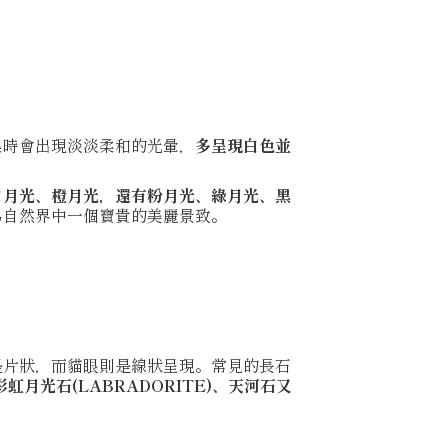
集時會出現淡淡柔和的光暈，
多呈現白色並
白月光、橙月光，還有粉月光、綠月光、黑
為自然界中一個寶貴的美麗景致。
是片狀，而貓眼則是線狀呈現。常見的長石
虹月光石(LABRADORITE)、天河石又