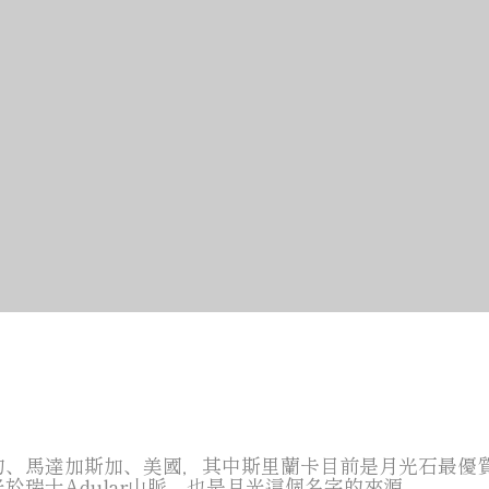
甸、馬達加斯加、美國，其中斯里蘭卡目前是月光石最優
於瑞士Adular山脈，也是月光這個名字的來源。