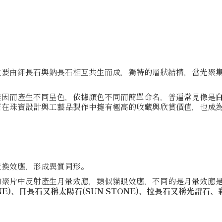
主要由鉀長石與鈉長石相互共生而成，獨特的層狀結構，當光聚
。
素因而產生不同呈色，依據顏色不同而簡單命名，普遍常見像是
石在珠寶設計與工藝品製作中擁有極高的收藏與欣賞價值，也成
置換效應，形成異質同形。
的聚片中反射產生月暈效應，類似貓眼效應，不同的是月暈效應
NE)、日長石又稱太陽石(SUN STONE)、拉長石又稱光譜石、彩