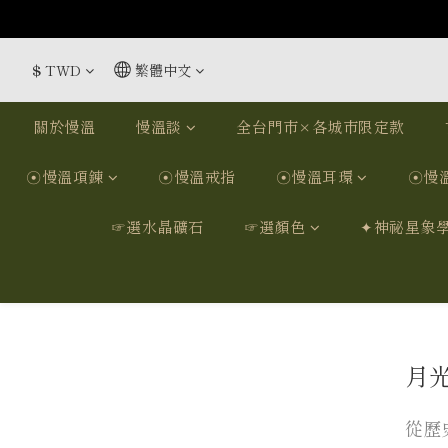
$
TWD
繁體中文
關於慢溫
慢溫談
全台門市×各城市限定款
☉慢溫項鍊
☉慢溫戒指
☉慢溫耳環
☉慢
☞選水晶礦石
☞選顏色
✦神祕星象
月光
從歷