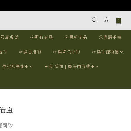
☉限量現貨
☉所有商品
☉最新商品
☉慢溫手鍊
n的
☞選百搭的
☞選單色系的
☞選手鍊種類
｜生活即藝術✦
✦我 系列｜魔法由我變✦
知識庫
祕面紗