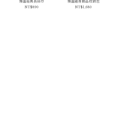
慢溫經典長絲巾
慢溫隨身飾品收納包
NT$890
NT$1,680