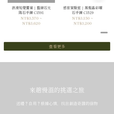
浪漫知覺饗宴｜藍線石太
感官實驗室｜黑髮晶彩曜
陽石手鍊 C1591
石手鍊 C1529
NT$3,570 ~
NT$3,150 ~
NT$3,620
NT$3,200
查看更多
來趟慢溫的挑選之旅
送禮？自用？根據心情，找出創造奇蹟的信物