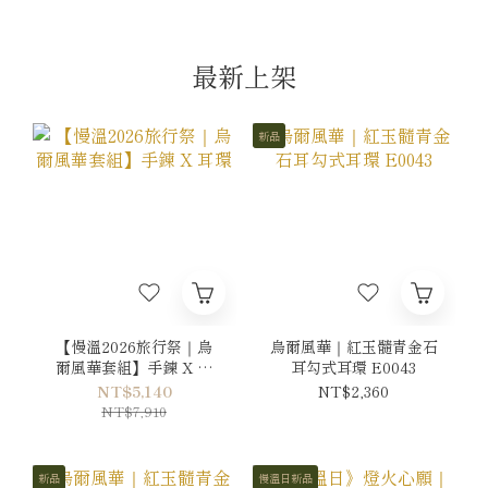
最新上架
新品
【慢溫2026旅行祭｜烏
烏爾風華｜紅玉髓青金石
爾風華套組】手鍊 X 耳
耳勾式耳環 E0043
環
NT$5,140
NT$2,360
NT$7,910
新品
慢溫日新品