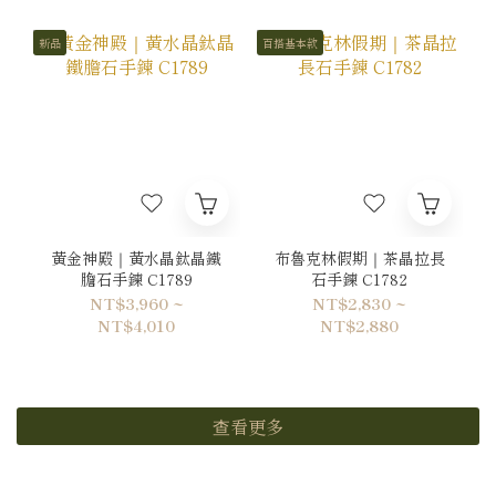
新品
百搭基本款
黃金神殿｜黃水晶鈦晶鐵
布魯克林假期｜茶晶拉長
膽石手鍊 C1789
石手鍊 C1782
NT$3,960 ~
NT$2,830 ~
NT$4,010
NT$2,880
查看更多