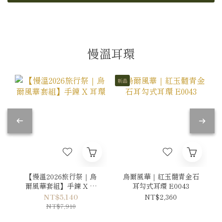
慢溫耳環
新品
【慢溫2026旅行祭｜烏
烏爾風華｜紅玉髓青金石
爾風華套組】手鍊 X 耳
耳勾式耳環 E0043
環
NT$5,140
NT$2,360
NT$7,910