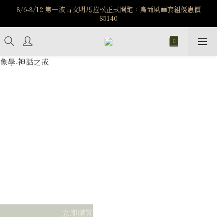
️8/6-8/12 第一波古文明馬拉松正式開跑：烏爾風華套組優惠價
$5140
7/15-8/25 神秘星象學系列｜獅子座時區 項鍊 X 戒指 X 手鍊 享福
利
新註冊會員享$100購物金，立即註冊，踏上飾品的奇幻之旅
️8/6-8/12 第一波古文明馬拉松正式開跑：烏爾風華套組優惠價
$5140