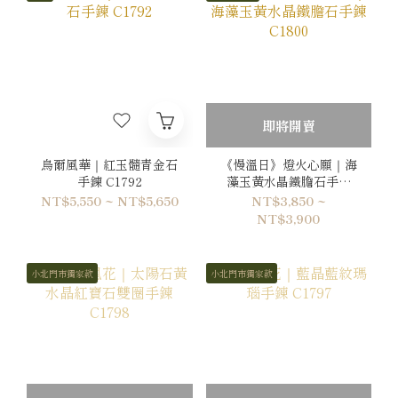
即將開賣
烏爾風華｜紅玉髓青金石
《慢溫日》燈火心願｜海
手鍊 C1792
藻玉黃水晶鐵膽石手鍊
C1800
NT$5,550 ~ NT$5,650
NT$3,850 ~
NT$3,900
小北門市獨家款
小北門市獨家款