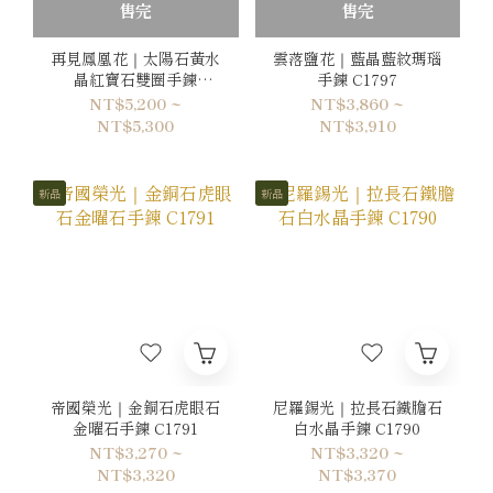
售完
售完
再見鳳凰花｜太陽石黃水
雲落鹽花｜藍晶藍紋瑪瑙
晶紅寶石雙圈手鍊
手鍊 C1797
C1798
NT$5,200 ~
NT$3,860 ~
NT$5,300
NT$3,910
新品
新品
帝國榮光｜金銅石虎眼石
尼羅錫光｜拉長石鐵膽石
金曜石手鍊 C1791
白水晶手鍊 C1790
NT$3,270 ~
NT$3,320 ~
NT$3,320
NT$3,370