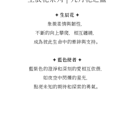
✦ 生辰花 ✦
象徵柔情與韌性，
不斷的向上攀爬，相互纏繞，
成為彼此生命中的牽絆與支持。
✦ 藍色使者 ✦
藍紫色的澄淨和深刻的愛相互依偎，
如夜空中閃爍的星光，
點亮未知的期待和探索的勇氣。