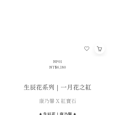
NF01
NT$6,180
生辰花系列｜一月花之紅
康乃馨 X 紅寶石
✦ 生辰花｜康乃馨 ✦