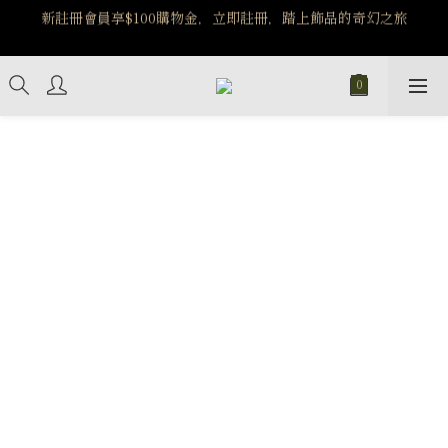
️8/6-8/12 第一波古文明馬拉松正式開跑：烏爾風華套組優惠價
️8/6-8/12 第一波古文明馬拉松正式開跑：烏爾風華套組優惠價
$5140
$5140
7/15-8/25 神秘星象學系列｜獅子座時區 項鍊 X 戒指 X 手鍊 享福
利
新註冊會員享$100購物金，立即註冊，踏上飾品的奇幻之旅
️8/6-8/12 第一波古文明馬拉松正式開跑：烏爾風華套組優惠價
$5140