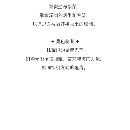
象徵生命繁榮，
承載深刻的新生和希望，
以追思與祝福迎接未來的燦爛。
✦ 黃色使者 ✦
一抹耀眼的金黃光芒，
如陽光般溫暖照耀，帶來突破的力量，
如同指引方向的燈塔。