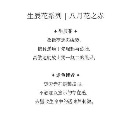
生辰花系列｜八月花之赤
✦ 生辰花 ✦
象徵夢想與蛻變，
擅長逆境中先崛起再茁壯，
高傲地綻放出獨一無二的風采。
✦ 赤色使者 ✦
焚天赤紅鮮豔搶眼，
不必加以宣示的存在感，
去豐收生命中的趣味與刺激。