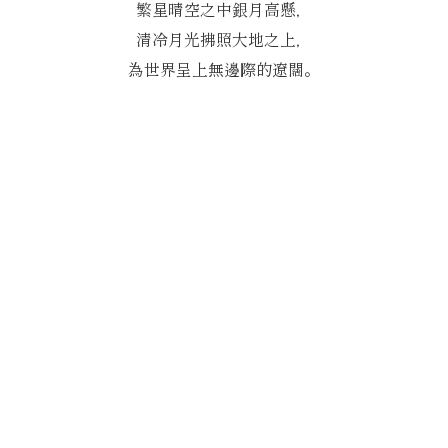
繁星晴空之中銀月高懸，
清冷月光拂照大地之上，
為世界呈上無邊際的遼闊。