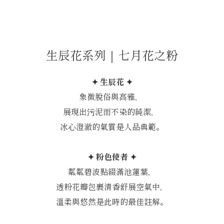
生辰花系列｜七月花之粉
✦ 生辰花 ✦
象徵脫俗與高雅，
展現出污泥而不染的純潔，
冰心澄澈的氣質是人品典範。
✦ 粉色使者 ✦
粼粼碧波點綴滿池蓮葉，
透粉花瓣包裹清香舒展空氣中，
溫柔與悠然是此時的最佳註解。