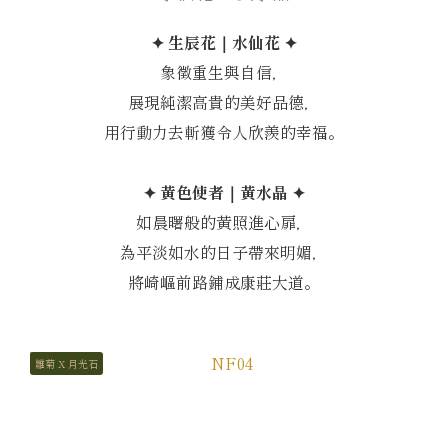
✦ 生辰花｜水仙花 ✦
象徵重生與自信，
展現純潔高貴的美好品德，
用行動力去斬獲令人欣羨的幸福。
✦ 黃色使者｜黃水晶 ✦
如晨曙般的黃照進心扉，
為平淡如水的日子帶來明媚，
將崎嶇前路鋪成康莊大道。
雛菊 X 月光石