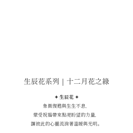
生辰花系列｜十二月花之綠
✦ 生辰花 ✦
象徵復甦與生生不息，
蒙受祝福帶來點亮盼望的力量，
讓彼此的心靈流淌著溫暖與光明。