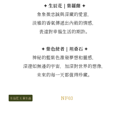
✦ 生辰花｜紫羅蘭 ✦
象象徵忠誠與深藏的愛意，
淡雅的香氣傳遞出內斂的情感，
表達對幸福生活的期許。
✦ 紫色使者｜坦桑石 ✦
神秘的藍紫色激發夢想和靈感，
深邃如無邊的宇宙，加深對世界的想像，
未來的每一天都值得珍藏。
水仙花 X 黃水晶