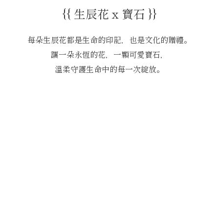
{{ 生辰花 x 寶石 }}
每朵生辰花都是生命的印記，也是文化的贈禮。
讓一朵永恆的花，一顆可愛寶石，
溫柔守護生命中的每一次綻放。