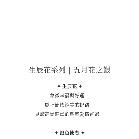
生辰花系列｜五月花之銀
✦ 生辰花 ✦
象徵幸福與好運，
獻上簡樸純美的祝禱，
見證高貴莊重的皇室愛情首選。
✦ 銀色使者 ✦