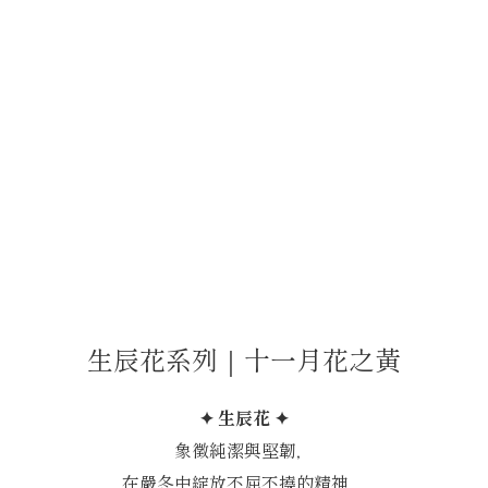
生辰花系列｜十一月花之黃
✦ 生辰花 ✦
象徵純潔與堅韌，
在嚴冬中綻放不屈不撓的精神，