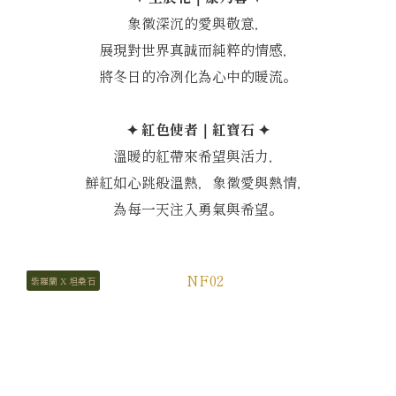
象徵深沉的愛與敬意，
展現對世界真誠而純粹的情感，
將冬日的冷冽化為心中的暖流。
✦ 紅色使者｜紅寶石 ✦
溫暖的紅帶來希望與活力，
鮮紅如心跳般溫熱，象徵愛與熱情，
為每一天注入勇氣與希望。
紫羅蘭 X 坦桑石