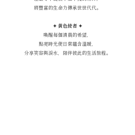
將豐富的生命力傳承世世代代。
✦ 黃色使者 ✦
喚醒每個清晨的希望，
點亮時光使日常蘊含溫暖，
分享笑容與淚水，陪伴彼此的生活旅程。