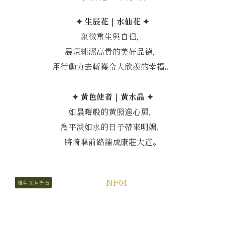
✦ 生辰花｜水仙花 ✦
象徵重生與自信，
展現純潔高貴的美好品德，
用行動力去斬獲令人欣羨的幸福。
✦ 黃色使者｜黃水晶 ✦
如晨曙般的黃照進心扉，
為平淡如水的日子帶來明媚，
將崎嶇前路鋪成康莊大道。
雛菊 X 月光石