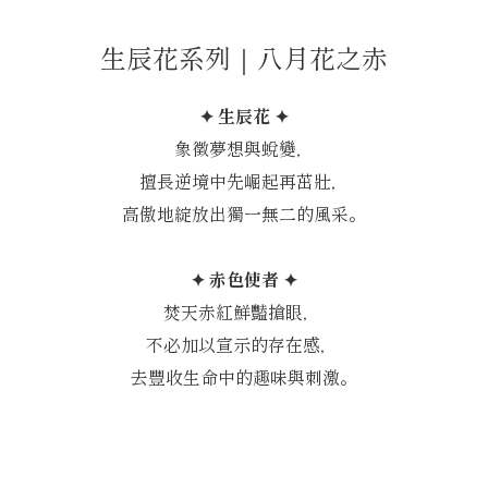
生辰花系列｜八月花之赤
✦ 生辰花 ✦
象徵夢想與蛻變，
擅長逆境中先崛起再茁壯，
高傲地綻放出獨一無二的風采。
✦ 赤色使者 ✦
焚天赤紅鮮豔搶眼，
不必加以宣示的存在感，
去豐收生命中的趣味與刺激。