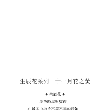
生辰花系列｜十一月花之黃
✦ 生辰花 ✦
象徵純潔與堅韌，
在嚴冬中綻放不屈不撓的精神，