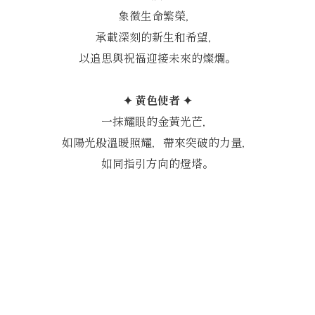
象徵生命繁榮，
承載深刻的新生和希望，
以追思與祝福迎接未來的燦爛。
✦ 黃色使者 ✦
一抹耀眼的金黃光芒，
如陽光般溫暖照耀，帶來突破的力量，
如同指引方向的燈塔。