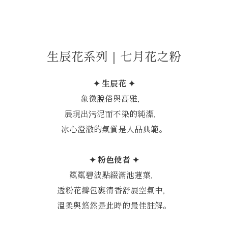
生辰花系列｜七月花之粉
✦ 生辰花 ✦
象徵脫俗與高雅，
展現出污泥而不染的純潔，
冰心澄澈的氣質是人品典範。
✦ 粉色使者 ✦
粼粼碧波點綴滿池蓮葉，
透粉花瓣包裹清香舒展空氣中，
溫柔與悠然是此時的最佳註解。