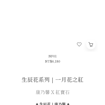
NF01
NT$6,180
生辰花系列｜一月花之紅
康乃馨 X 紅寶石
✦ 生辰花｜康乃馨 ✦