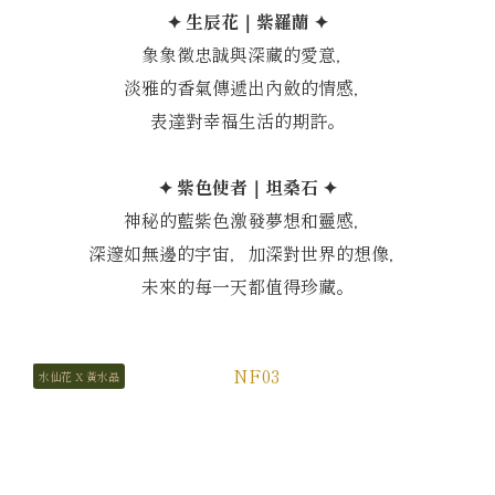
✦ 生辰花｜紫羅蘭 ✦
象象徵忠誠與深藏的愛意，
淡雅的香氣傳遞出內斂的情感，
表達對幸福生活的期許。
✦ 紫色使者｜坦桑石 ✦
神秘的藍紫色激發夢想和靈感，
深邃如無邊的宇宙，加深對世界的想像，
未來的每一天都值得珍藏。
水仙花 X 黃水晶