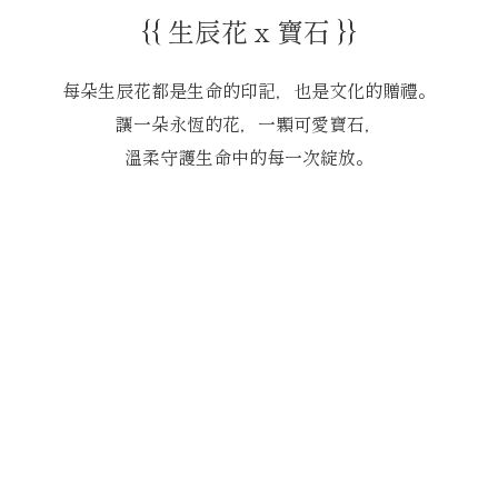
{{ 生辰花 x 寶石 }}
每朵生辰花都是生命的印記，也是文化的贈禮。
讓一朵永恆的花，一顆可愛寶石，
溫柔守護生命中的每一次綻放。