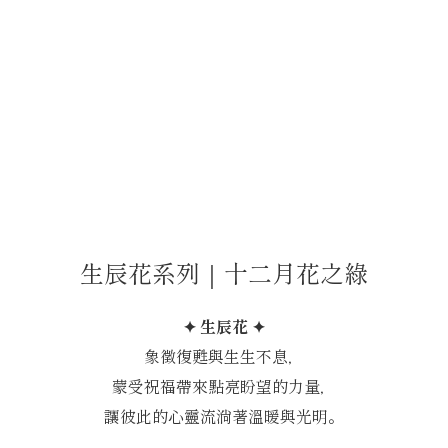
生辰花系列｜十二月花之綠
✦ 生辰花 ✦
象徵復甦與生生不息，
蒙受祝福帶來點亮盼望的力量，
讓彼此的心靈流淌著溫暖與光明。