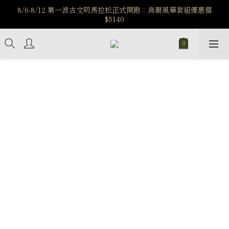
️8/6-8/12 第一波古文明馬拉松正式開跑：烏爾風華套組優惠價
️8/6-8/12 第一波古文明馬拉松正式開跑：烏爾風華套組優惠價
$5140
$5140
7/15-8/25 神秘星象學系列｜獅子座時區 項鍊 X 戒指 X 手鍊 享福
利
新註冊會員享$100購物金，立即註冊，踏上飾品的奇幻之旅
️8/6-8/12 第一波古文明馬拉松正式開跑：烏爾風華套組優惠價
$5140