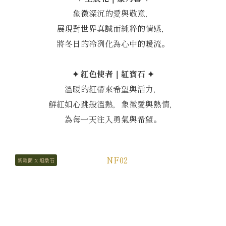
象徵深沉的愛與敬意，
展現對世界真誠而純粹的情感，
將冬日的冷冽化為心中的暖流。
✦ 紅色使者｜紅寶石 ✦
溫暖的紅帶來希望與活力，
鮮紅如心跳般溫熱，象徵愛與熱情，
為每一天注入勇氣與希望。
紫羅蘭 X 坦桑石