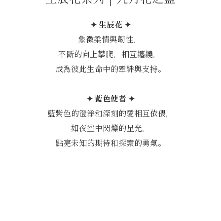
✦ 生辰花 ✦
象徵柔情與韌性，
不斷的向上攀爬，相互纏繞，
成為彼此生命中的牽絆與支持。
✦ 藍色使者 ✦
藍紫色的澄淨和深刻的愛相互依偎，
如夜空中閃爍的星光，
點亮未知的期待和探索的勇氣。