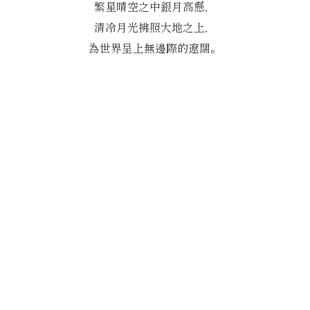
繁星晴空之中銀月高懸，
清冷月光拂照大地之上，
為世界呈上無邊際的遼闊。