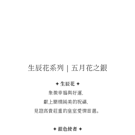
生辰花系列｜五月花之銀
✦ 生辰花 ✦
象徵幸福與好運，
獻上簡樸純美的祝禱，
見證高貴莊重的皇室愛情首選。
✦ 銀色使者 ✦