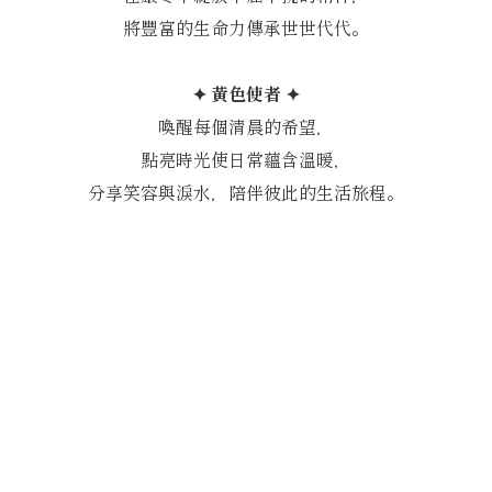
將豐富的生命力傳承世世代代。
✦ 黃色使者 ✦
喚醒每個清晨的希望，
點亮時光使日常蘊含溫暖，
分享笑容與淚水，陪伴彼此的生活旅程。