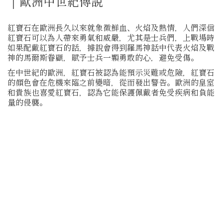
｜歐洲中世紀傳說
紅寶石在歐洲長久以來就象徵鮮血、火焰及熱情，人們深信
紅寶石可以為人帶來勇氣和威嚴，尤其是士兵們，上戰場時
如果配戴紅寶石的話，據說會得到羅馬神話中代表火焰及戰
神的馬爾斯眷顧，賦予士兵一顆勇敢的心，避免受傷。
在中世紀的歐洲，紅寶石被認為能預示災難或危險，紅寶石
的顏色會在危機來臨之前變暗，從而發出警告。歐洲的皇室
和貴族也喜愛紅寶石，認為它能保護佩戴者免受疾病和負能
量的侵襲。