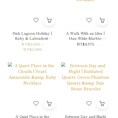
Pink Lagoon Holiday |
A Walk With an Idea |
Ruby & Labradorite
Han White Marble,
Bracelet
Pearl & Amethyst
NT$3,040 ~
NT$4,570
Necklace
NT$3,090
A Quiet Place in the
Between Day and Night