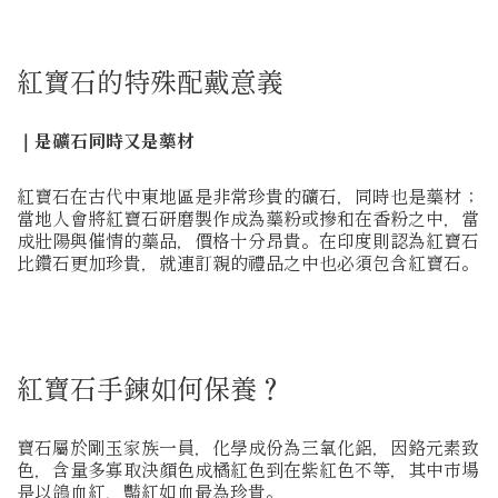
紅寶石的特殊配戴意義
｜是礦石同時又是藥材
紅寶石在古代中東地區是非常珍貴的礦石，同時也是藥材；
當地人會將紅寶石研磨製作成為藥粉或摻和在香粉之中，當
成壯陽與催情的藥品，價格十分昂貴。在印度則認為紅寶石
比鑽石更加珍貴，就連訂親的禮品之中也必須包含紅寶石。
紅寶石手鍊如何保養？
寶石屬於剛玉家族一員，化學成份為三氧化鋁，因鉻元素致
色，含量多寡取決顏色成橘紅色到在紫紅色不等，其中市場
是以鴿血紅，豔紅如血最為珍貴。