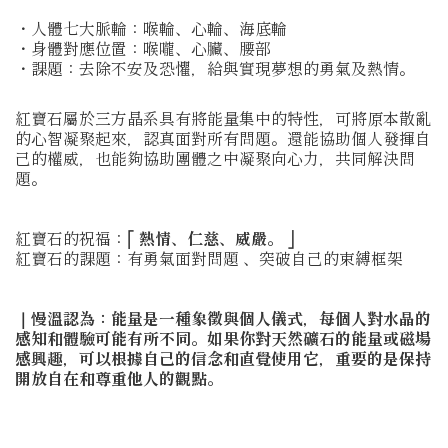
・人體七大脈輪：喉輪、心輪、海底輪
・身體對應位置：喉嚨、心臟、腰部
・課題：去除不安及恐懼，給與實現夢想的勇氣及熱情。
紅寶石屬於三方晶系具有將能量集中的特性，可將原本散亂
的心智凝聚起來，認真面對所有問題。還能協助個人發揮自
己的權威，也能夠協助團體之中凝聚向心力，共同解決問
題。
紅寶石的祝福：⎡
熱情、仁慈、威嚴。
⎦
紅寶石的課題：有勇氣面對問題 、突破自己的束縛框架
｜慢溫認為：能量是一種象徵與個人儀式，每個人對水晶的
感知和體驗可能有所不同。如果你對天然礦石的能量或磁場
感興趣，可以根據自己的信念和直覺使用它，重要的是保持
開放自在和尊重他人的觀點。