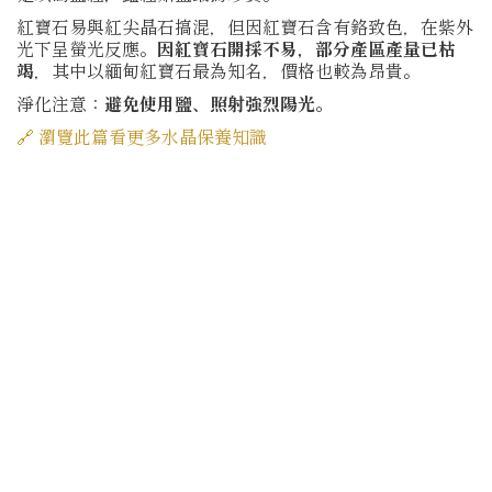
紅寶石易與紅尖晶石搞混，但因紅寶石含有鉻致色，在紫外
光下呈螢光反應。
因紅寶石開採不易，部分產區產量已枯
竭
，其中以緬甸紅寶石最為知名，價格也較為昂貴。
淨化注意：
避免使用鹽、照射強烈陽光。
🔗 瀏覽此篇看更多水晶保養知識