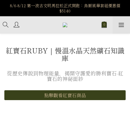
️8/6-8/12 第一波古文明馬拉松正式開跑：烏爾風華套組優惠價
️8/6-8/12 第一波古文明馬拉松正式開跑：烏爾風華套組優惠價
$5140
$5140
7/15-8/25 神秘星象學系列｜獅子座時區 項鍊 X 戒指 X 手鍊 享福
利
新註冊會員享$100購物金，立即註冊，踏上飾品的奇幻之旅
紅寶石RUBY｜慢溫水晶天然礦石知識
️8/6-8/12 第一波古文明馬拉松正式開跑：烏爾風華套組優惠價
庫
$5140
從歷史傳說到物理能量，揭開守護愛的勝利寶石-紅
寶石的神祕面紗
點擊觀看紅寶石商品