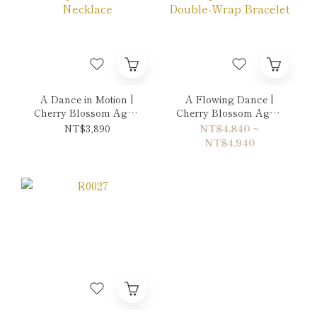
A Dance in Motion |
A Flowing Dance |
Cherry Blossom Agate
Cherry Blossom Agate
& Rhodonite Necklace
& Rhodonite Double-
NT$3,890
NT$4,840 ~
Wrap Bracelet
NT$4,940