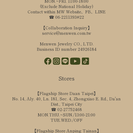
MON.~FRI. 11:00-18:00
(Exclude National Holiday)
Contact within MW Website、FB、LINE
☎ 06-2211393#22
【Collaboration Inquiry】
service@menwen.com.tw
Menwen Jewelry CO., LTD.
Business ID number 24926184
Stores
【Flagship Store Daan Taipei】
No. 14, Aly. 40, Ln. 181, Sec. 4, Zhongxiao E. Rd., Da'an
Dist., Taipei City
☎ 02-27752468
MON.THU.~SUN./13:00-21:00
TUE.WED./OFF
【Flagship Store Anping Tainan】