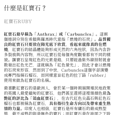
什麼是紅寶石？
紅寶石RUBY
紅寶石最早稱為「Anthrax」或「Carbuncles」
。這兩
個措詞分別在希臘與羅馬時代意指「燃燒的石炭」。
品質優
良的紅寶石只要放在陽光底下欣賞，看起來就像真的在燃
燒
，紅寶石的結晶體能夠形成天然的六角柱狀，因為內含許
多裂痕與內容物，所以紅寶石從每個角度觀看都有不同的樣
貌。讓寶石呈現紅色的元素是鉻，只要經過紫外線照射就會
散發出紅色光芒，這就稱為「紅色螢光」，因此才會以燃燒
的石炭來形容，然而到了中世，Carbuncles這個字卻演變
成專門指稱石榴石，而同樣意旨紅色的拉丁語「rubber」
使用來做為紅寶石的名稱。
最喜歡紅寶石的是歐洲人，曾於某一個時期展開殖民地政策
的英國人最愛緬甸的紅寶石，他們甚至還將這裡頭顏色最
為
艷紅的評比為「鴿血紅寶石」
，在古代紅色尖晶石與紅色石
榴石也都被稱為紅寶石，
具有指引生命方向以及帶來重生熱
情的力量。
印度人也相信，紅寶石是所有礦石的最成熟型
態，最不成熟的則是無色的寶石；而紅寶石是在地面之下吸