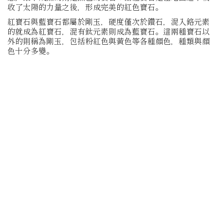
收了太陽的力量之後，形成完美的紅色寶石。
紅寶石與藍寶石都屬於剛玉，硬度僅次於鑽石，混入鉻元素
的就成為紅寶石，混有鈦元素則成為藍寶石。這兩種寶石以
外的則稱為剛玉，包括粉紅色與黃色等各種顏色，種類與顏
色十分多變。