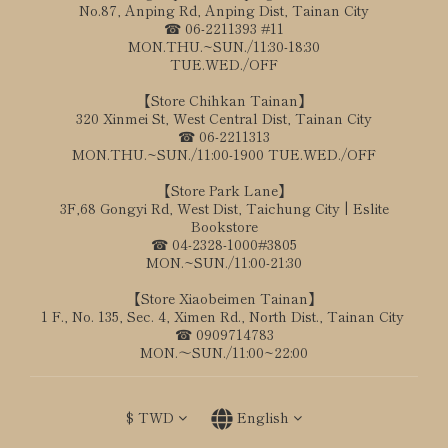
No.87, Anping Rd, Anping Dist, Tainan City
☎ 06-2211393 #11
MON.THU.~SUN./11:30-18:30
TUE.WED./OFF
【Store Chihkan Tainan】
320 Xinmei St, West Central Dist, Tainan City
☎ 06-2211313
MON.THU.~SUN./11:00-1900 TUE.WED./OFF
【Store Park Lane】
3F,68 Gongyi Rd, West Dist, Taichung City | Eslite
Bookstore
☎ 04-2328-1000#3805
MON.~SUN./11:00-21:30
【Store Xiaobeimen Tainan】
1 F., No. 135, Sec. 4, Ximen Rd., North Dist., Tainan City
☎ 0909714783
MON.～SUN./11:00~22:00
$
TWD
English