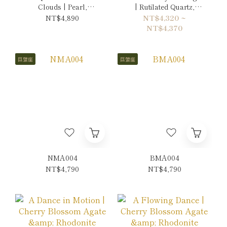
Clouds | Pearl,
| Rutilated Quartz,
Amazonite & Ruby
Green Phantom Quartz
NT$4,890
NT$4,320 ~
Necklace
& Sun Stone Bracelet
NT$4,370
巨蟹座
巨蟹座
NMA004
BMA004
NT$4,790
NT$4,790