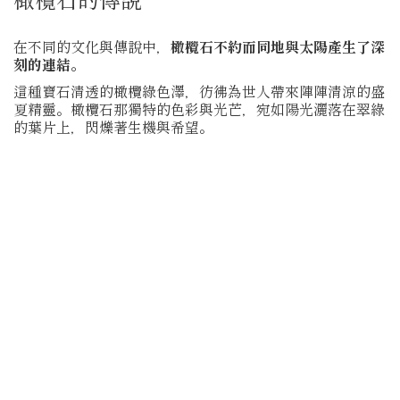
在不同的文化與傳說中，
橄欖石不約而同地與太陽產生了深
刻的連結。
這種寶石清透的橄欖綠色澤，彷彿為世人帶來陣陣清涼的盛
夏精靈。橄欖石那獨特的色彩與光芒，宛如陽光灑落在翠綠
的葉片上，閃爍著生機與希望。