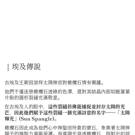
｜埃及傳說
古埃及王朝因崇拜太陽神而對橄欖石情有獨鍾。
他們不僅迷戀橄欖石透綠的色澤，還對其結晶內部如睡蓮葉
片般的圓形裂縫充滿敬意。
在古埃及人的眼中，
這些裂縫仿佛能捕捉並封存太陽的光
芒，因此他們賦予這些裂縫一個充滿詩意的名字——「太陽
輝光」(Sun Spangle)
。
橄欖石因此成為他們心中神聖而珍貴的寶石，象徵著太陽神
賜予的神聖力量與保護。每當陽光穿透橄欖石，照射出如同