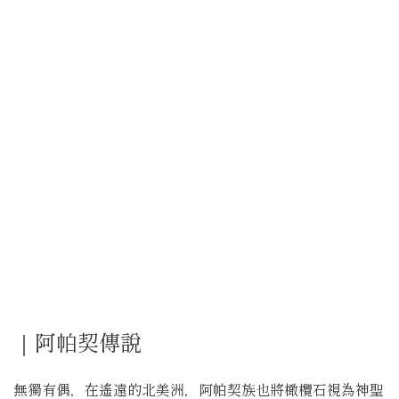
｜阿帕契傳說
無獨有偶，在遙遠的北美洲，阿帕契族也將橄欖石視為神聖