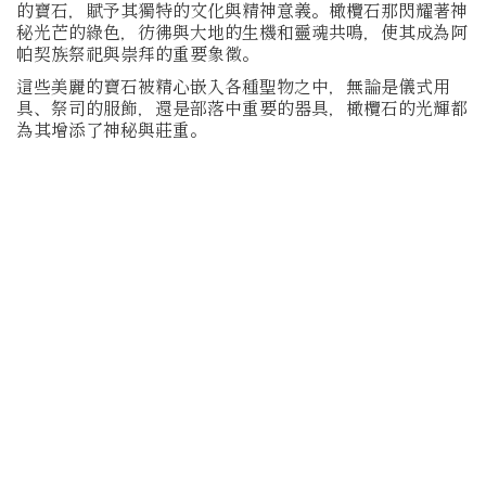
的寶石，賦予其獨特的文化與精神意義。橄欖石那閃耀著神
秘光芒的綠色，彷彿與大地的生機和靈魂共鳴，使其成為阿
帕契族祭祀與崇拜的重要象徵。
這些美麗的寶石被精心嵌入各種聖物之中，無論是儀式用
具、祭司的服飾，還是部落中重要的器具，橄欖石的光輝都
為其增添了神秘與莊重。