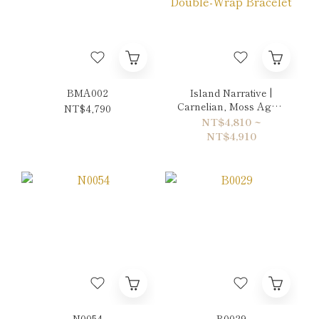
BMA002
Island Narrative |
Carnelian, Moss Agate
NT$4,790
& Sun Stone Double-
NT$4,810 ~
Wrap Bracelet
NT$4,910
N0054
B0029