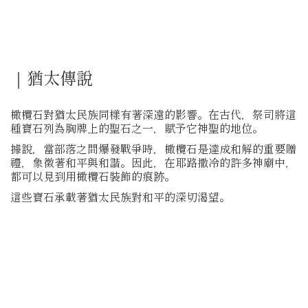
｜猶太傳說
橄欖石對猶太民族同樣有著深遠的影響。在古代，祭司將這
種寶石列為胸牌上的聖石之一，賦予它神聖的地位。
據說，當部落之間爆發戰爭時，橄欖石是達成和解的重要贈
禮，象徵著和平與和諧。因此，在耶路撒冷的許多神廟中，
都可以見到用橄欖石裝飾的痕跡。
這些寶石承載著猶太民族對和平的深切渴望。