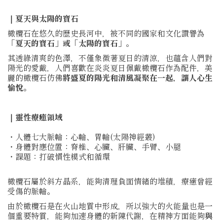
｜夏天與太陽的寶石
橄欖石在悠久的歷史長河中，被不同的國家和文化讚譽為
「夏天的寶石」或「太陽的寶石」
。
其透綠清爽的色澤，不僅象徵著夏日的清涼，也蘊含人們對
陽光的愛戴，人們喜歡在炎炎夏日佩戴橄欖石作為配件，美
麗的橄欖石仿佛
將盛夏的陽光和清風凝聚在一起，讓人心生
愉悅。
｜靈性療癒領域
・人體七大脈輪：心輪、胃輪(太陽神經叢)
・身體對應位置：脊椎、心臟、肝臟、手臂、小腿
・課題：打破慣性模式和循環
橄欖石屬於斜方晶系，能夠清理負面情緒的堆積，療癒曾經
受傷的脈輪。
由於橄欖石是在火山地質中形成，所以強大的火能量也是一
個重要特質，能夠加速身體的新陳代謝，在精神方面能夠
與