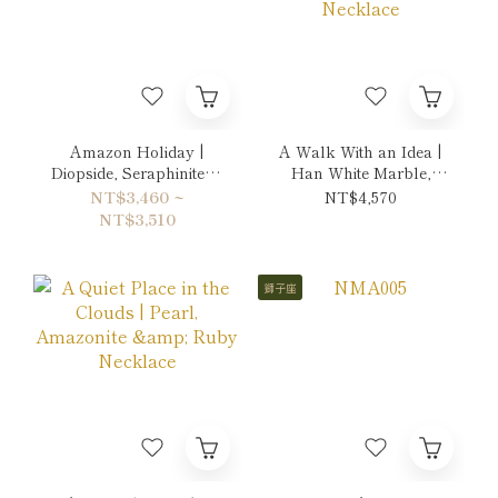
Amazon Holiday |
A Walk With an Idea |
Diopside, Seraphinite &
Han White Marble,
Peridot Bracelet
Pearl & Amethyst
NT$3,460 ~
NT$4,570
Necklace
NT$3,510
獅子座