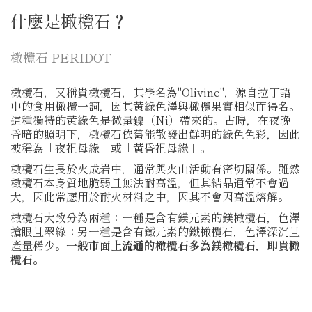
什麼是橄欖石？
橄欖石 PERIDOT
橄欖石，又稱貴橄欖石，其學名為"Olivine"，源自拉丁語
中的食用橄欖一詞，因其黃綠色澤與橄欖果實相似而得名。
這種獨特的黃綠色是微量鎳（Ni）帶來的。古時，在夜晚
昏暗的照明下，橄欖石依舊能散發出鮮明的綠色色彩，因此
被稱為「夜祖母綠」或「黃昏祖母綠」。
橄欖石生長於火成岩中，通常與火山活動有密切關係。雖然
橄欖石本身質地脆弱且無法耐高溫，但其結晶通常不會過
大，因此常應用於耐火材料之中，因其不會因高溫熔解。
橄欖石大致分為兩種：一種是含有鎂元素的鎂橄欖石，色澤
搶眼且翠綠；另一種是含有鐵元素的鐵橄欖石，色澤深沉且
產量稀少。
一般市面上流通的橄欖石多為鎂橄欖石，即貴橄
欖石。