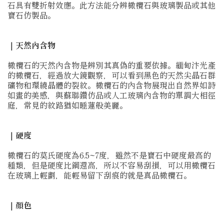
石具有雙折射效應。此方法能分辨橄欖石與玻璃製品或其他
寶石仿製品。
｜天然內含物
橄欖石的天然內含物是辨別其真偽的重要依據。緬甸汴光產
的橄欖石，經過放大鏡觀察，可以看到黑色的天然尖晶石群
礦物和環繞晶體的裂紋。橄欖石的內含物展現出自然界如詩
如畫的美感，與蘇聯鑽仿品或人工玻璃內含物的單調大相徑
庭，常見的紋路猶如睡蓮般美麗。
｜硬度
橄欖石的莫氏硬度為6.5~7度，雖然不是寶石中硬度最高的
種類，但是硬度比鋼還高，所以不容易刮損，可以用橄欖石
在玻璃上輕劃，能輕易留下刮痕的就是真品橄欖石。
｜顏色