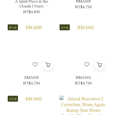
A Quiet Place in the
NMA005
Clouds | Pearl,
NT$4,790
Amazonite & Ruby
NT$4,890
Necklace
獅子座
金牛座
BMA005
NMA002
NT$4,790
NT$4,790
金牛座