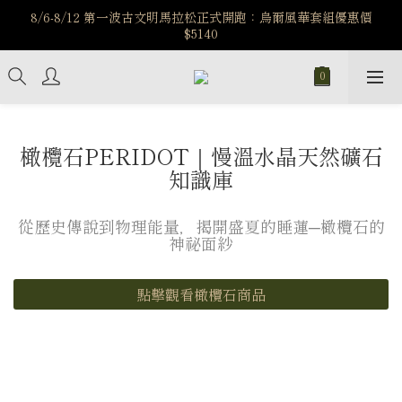
️8/6-8/12 第一波古文明馬拉松正式開跑：烏爾風華套組優惠價
️8/6-8/12 第一波古文明馬拉松正式開跑：烏爾風華套組優惠價
$5140
$5140
7/15-8/25 神秘星象學系列｜獅子座時區 項鍊 X 戒指 X 手鍊 享福
利
新註冊會員享$100購物金，立即註冊，踏上飾品的奇幻之旅
橄欖石PERIDOT｜慢溫水晶天然礦石
️8/6-8/12 第一波古文明馬拉松正式開跑：烏爾風華套組優惠價
知識庫
$5140
從歷史傳說到物理能量，揭開盛夏的睡蓮─橄欖石的
神祕面紗
點擊觀看橄欖石商品