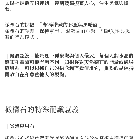
太陽神經叢互相連結，達到鼓舞振奮人心，催生勇氣與擔
當。
橄欖石的祝福：⎡
擊碎潛藏的邪惡與黑暗面
⎦
橄欖石的課題：保持寧靜 、驅散負面心態、阻絕失落與逃
避的行為模式 。
｜慢溫認為：能量是一種象徵與個人儀式，每個人對水晶的
感知和體驗可能有所不同。如果你對天然礦石的能量或磁場
感興趣，可以根據自己的信念和直覺使用它，重要的是保持
開放自在和尊重他人的觀點。
橄欖石的特殊配戴意義
｜冥想專用石
橄欖石的透綠色澤與對應脈輪使其有益於在冥想中獲得啟發