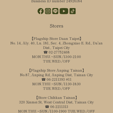
Business ID number 24926184
Stores
【Flagship Store Daan Taipei】
No. 14, Aly. 40, Ln. 181, Sec. 4, Zhongxiao E. Rd., Da'an
Dist., Taipei City
☎ 02-27752468
MON.THU.~SUN./13:00-21:00
TUE.WED./OFF
【Flagship Store Anping Tainan】
No.87, Anping Rd, Anping Dist, Tainan City
☎ 06-2211393 #11
MON.THU.~SUN./11:30-18:30
TUE.WED./OFF
【Store Chihkan Tainan】
320 Xinmei St, West Central Dist, Tainan City
☎ 06-2211313
MON.THU.~SUN./11:00-1900 TUE.WED./OFF