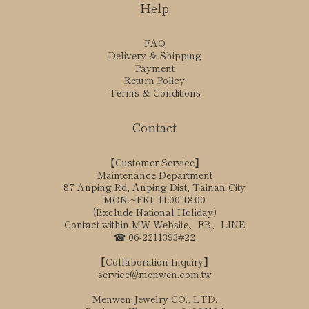
Help
FAQ
Delivery & Shipping
Payment
Return Policy
Terms & Conditions
Contact
【Customer Service】
Maintenance Department
87 Anping Rd, Anping Dist, Tainan City
MON.~FRI. 11:00-18:00
(Exclude National Holiday)
Contact within MW Website、FB、LINE
☎ 06-2211393#22
【Collaboration Inquiry】
service@menwen.com.tw
Menwen Jewelry CO., LTD.