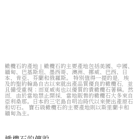
橄欖石的產地｜橄欖石的主要產地包括美國、中國、
緬甸、巴基斯坦、墨西哥、澳洲、挪威、巴西、日
本、肯亞、芬蘭和俄羅斯。 特別值得一提的是，埃
及的聖約翰島自古以來就出產品質優良的橄欖石，並
且備受重視；而夏威夷也以優質的貴橄欖石著稱。然
而，由於當地禁止開採，當地販售的橄欖石大多來自
亞利桑那。日本的三宅島自明治時代以來便出產原石
和切石。 寶石級橄欖石的主要產地則以斯里蘭卡和
緬甸為主。
橄欖石的傳說