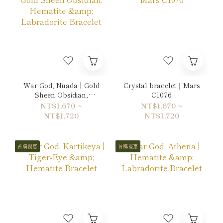
War God, Nuada | Gold
Crystal bracelet｜Mars
Sheen Obsidian,
C1076
Hematite & Labradorite
NT$1,670 ~
NT$1,670 ~
Bracelet
NT$1,720
NT$1,720
首購優惠
首購優惠