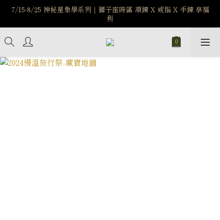
7/15-8/25 神秘星象學系列｜獅子座時區 項鍊 X 戒指 X 手鍊 享福
️8/6-8/12 第一波古文明馬拉松正式開跑：烏爾風華套組優惠價
$5140
利
新註冊會員享$100購物金，立即註冊，踏上飾品的奇幻之旅
️8/6-8/12 第一波古文明馬拉松正式開跑：烏爾風華套組優惠價
$5140