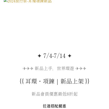
✦ 7/4-7/14 ✦
✈︎✈︎✈︎ 新品上手，世界環遊 ✈︎✈︎✈︎
{{ 耳環・項鍊｜新品上架 }}
新品會員優惠最低8折起
任選搭配優惠