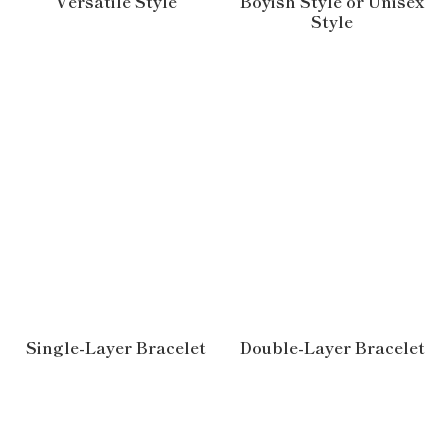
Versatile Style
Boyish Style or Unisex
Style
Single-Layer Bracelet
Double-Layer Bracelet