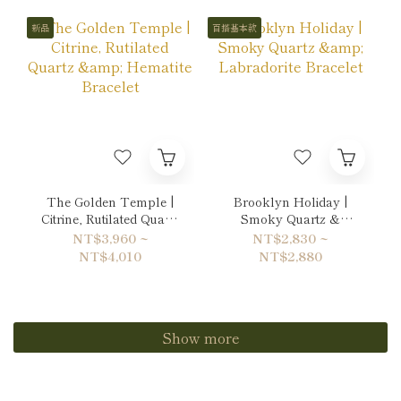
新品
百搭基本款
The Golden Temple |
Brooklyn Holiday |
Citrine, Rutilated Quartz
Smoky Quartz &
& Hematite Bracelet
Labradorite Bracelet
NT$3,960 ~
NT$2,830 ~
NT$4,010
NT$2,880
Show more