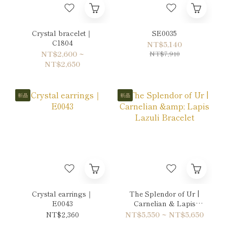
Crystal bracelet｜
SE0035
C1804
NT$5,140
NT$2,600 ~
NT$7,910
NT$2,650
新品
新品
Crystal earrings｜
The Splendor of Ur |
E0043
Carnelian & Lapis
Lazuli Bracelet
NT$2,360
NT$5,550 ~ NT$5,650