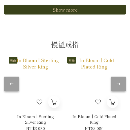
Show more
慢溫戒指
新品
新品
In Bloom | Sterling
In Bloom | Gold Plated
Silver Ring
Ring
NT$3,080
NT$3,080