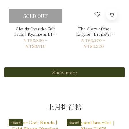
SOLD OUT
Clouds Over the Salt
The Glory of the
Flats | Kyanite & Blue
Empire | Bronzite,
Lace Agate Bracelet
Tiger's eye & Gold
NT$3,860 ~
NT$3,270 ~
Sheen Obsidian
NT$3,910
NT$3,320
Bracelet
Show more
上月排行榜
首購優惠
首購優惠