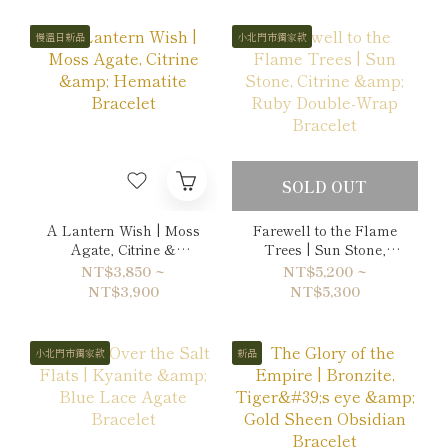
慢溫日新品
小北門市獨家款
SOLD OUT
A Lantern Wish | Moss
Farewell to the Flame
Agate, Citrine &
Trees | Sun Stone,
Hematite Bracelet
Citrine & Ruby Double-
NT$3,850 ~
NT$5,200 ~
Wrap Bracelet
NT$3,900
NT$5,300
小北門市獨家款
新品