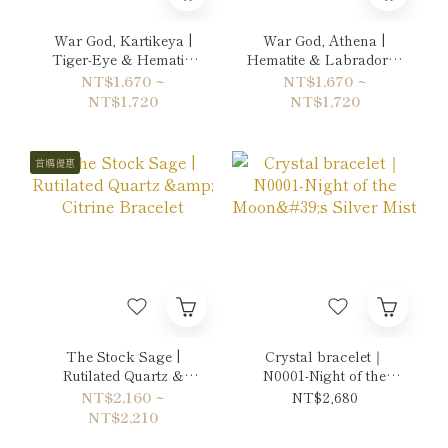
War God, Kartikeya |
War God, Athena |
Tiger-Eye & Hematite
Hematite & Labradorite
Bracelet
Bracelet
NT$1,670 ~
NT$1,670 ~
NT$1,720
NT$1,720
首購優惠
The Stock Sage |
Crystal bracelet｜
Rutilated Quartz &
N0001-Night of the
Citrine Bracelet
Moon's Silver Mist
NT$2,160 ~
NT$2,680
NT$2,210