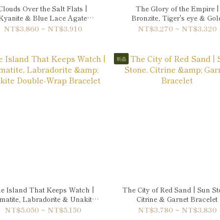
Clouds Over the Salt Flats |
The Glory of the Empire |
Kyanite & Blue Lace Agate
Bronzite, Tiger's eye & Gol
Bracelet
Sheen Obsidian Bracelet
NT$3,860 ~ NT$3,910
NT$3,270 ~ NT$3,320
新品
e Island That Keeps Watch |
The City of Red Sand | Sun St
matite, Labradorite & Unakite
Citrine & Garnet Bracelet
Double-Wrap Bracelet
NT$5,050 ~ NT$5,150
NT$3,780 ~ NT$3,830