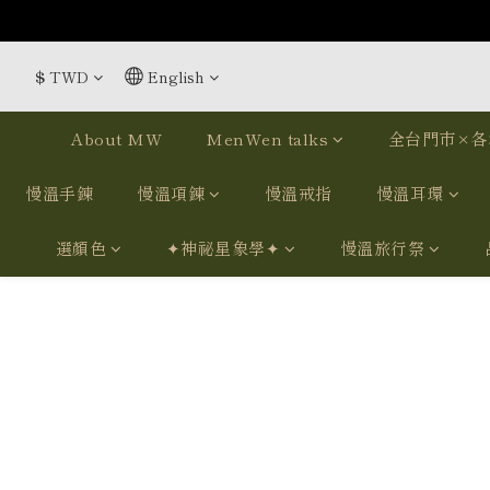
$
TWD
English
About MW
MenWen talks
全台門市×各
慢溫手鍊
慢溫項鍊
慢溫戒指
慢溫耳環
選顏色
✦神祕星象學✦
慢溫旅行祭