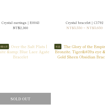
Crystal earrings｜E0043
Crystal bracelet｜C1792
NT$2,360
NT$5,550 ~ NT$5,650
市獨家款
新品
SOLD OUT