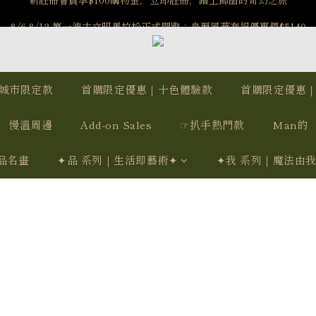
️8/6-8/12 第一波古文明馬拉松正式開跑：烏爾風華套組優惠價$5140
️8/6-8/12 第一波古文明馬拉松正式開跑：烏爾風華套組優惠價$5140
7/15-8/25 神秘星象學系列｜獅子座時區 項鍊 X 戒指 X 手鍊 享福利
新註冊會員享$100購物金，立即註冊，踏上飾品的奇幻之旅
城市限定款
首購限定優惠｜十色體驗款
首購限定優惠
️8/6-8/12 第一波古文明馬拉松正式開跑：烏爾風華套組優惠價$5140
慢溫周邊
Add-on Sales
☞扒手熱門款
Man的
品名畫
✦品 系列｜生活即藝術✦
✦我 系列｜魔法由