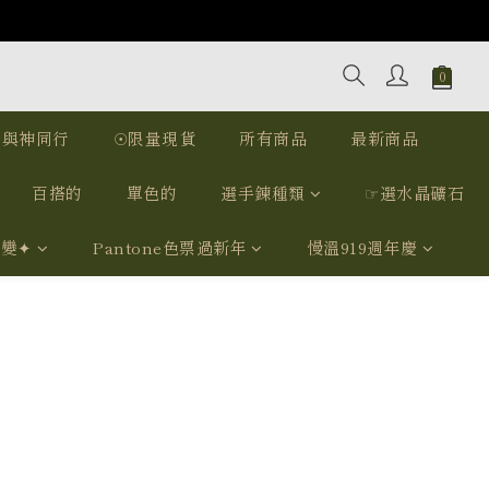
｜與神同行
☉限量現貨
所有商品
最新商品
百搭的
單色的
選手鍊種類
☞選水晶礦石
我變✦
Pantone色票過新年
慢溫919週年慶