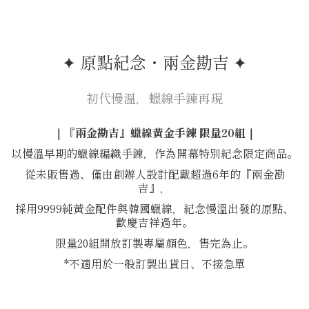
✦ 原點紀念・兩金勘吉 ✦
初代慢溫，蠟線手鍊再現
｜『兩金勘吉』蠟線黃金手鍊 限量20組｜
以慢溫早期的蠟線編織手鍊，作為開幕特別紀念限定商品。
從未販售過、僅由創辦人設計配戴超過6年的『兩金勘
吉』，
採用9999純黃金配件與韓國蠟線，紀念慢溫出發的原點、
歡慶吉祥過年。
限量20組開放訂製專屬顏色，售完為止。
*不適用於一般訂製出貨日、不接急單