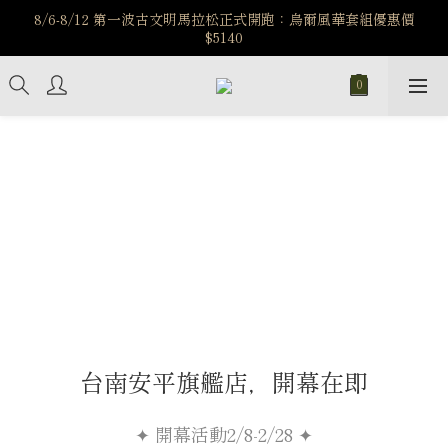
️8/6-8/12 第一波古文明馬拉松正式開跑：烏爾風華套組優惠價
️8/6-8/12 第一波古文明馬拉松正式開跑：烏爾風華套組優惠價
$5140
$5140
7/15-8/25 神秘星象學系列｜獅子座時區 項鍊 X 戒指 X 手鍊 享福
利
新註冊會員享$100購物金，立即註冊，踏上飾品的奇幻之旅
️8/6-8/12 第一波古文明馬拉松正式開跑：烏爾風華套組優惠價
$5140
台南安平旗艦店，開幕在即
✦ 開幕活動2/8-2/28 ✦