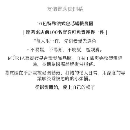
友情贊助慶開幕
16色特殊法式包芯編織髮圈
｜開幕來店前100名賓客可免費獲得一件｜
*每人限一件，先到者優先選色
・不易鬆，不易斷，不咬髮，極親膚。
MÛRIA慕霓婭是台灣髮飾品牌，自有工廠與完整製程經
驗，長期為國際品牌提供服務。
慕霓婭在乎那些被髮圈勒頭、打結的惱人日常，用深度的專
業解決常被忽略的小煩惱。
從綁髮開始，愛上自己的樣子