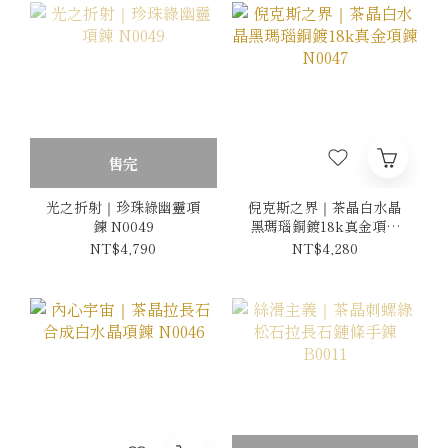
售完
光之折射｜珍珠綠幽靈項
倪克斯之界｜茶晶白水晶
鍊 N0049
黑瑪瑙銅鍍18k真金項鍊
N0047
NT$4,790
NT$4,280