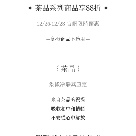
✦ 茶晶系列商品享88折 ✦
12/26-12/28 官網限時優惠
─ 部分商品不適用 ─
｛ 茶晶 ｝
象徵冷靜與堅定
來自茶晶的祝福
吸收和中和情緒
不安從心中解放