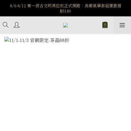
️8/6-8/12 第一波古文明馬拉松正式開跑：烏爾風華套組優惠價
️8/6-8/12 第一波古文明馬拉松正式開跑：烏爾風華套組優惠價
$5140
$5140
7/15-8/25 神秘星象學系列｜獅子座時區 項鍊 X 戒指 X 手鍊 享福
利
新註冊會員享$100購物金，立即註冊，踏上飾品的奇幻之旅
️8/6-8/12 第一波古文明馬拉松正式開跑：烏爾風華套組優惠價
$5140