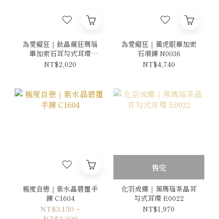
為愛癡狂｜鈦晶瘋狂瑪瑙
為愛癡狂｜黃虎眼畢加索
畢加索石耳勾式耳環
石項鍊 N0036
E0028
NT$2,020
NT$4,740
售完
極度自戀｜紫水晶碧璽手
化羽成蝶｜黑瑪瑙茶晶耳
鍊 C1604
勾式耳環 E0022
NT$3,150 ~
NT$1,970
NT$3,200