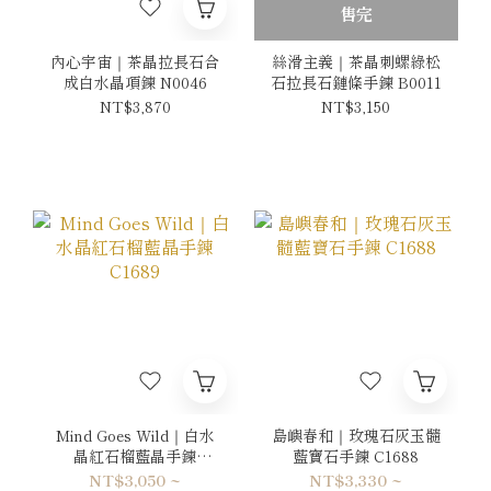
售完
內心宇宙｜茶晶拉長石合
絲滑主義｜茶晶刺螺綠松
成白水晶項鍊 N0046
石拉長石鏈條手鍊 B0011
NT$3,870
NT$3,150
Mind Goes Wild｜白水
島嶼春和｜玫瑰石灰玉髓
晶紅石榴藍晶手鍊
藍寶石手鍊 C1688
C1689
NT$3,050 ~
NT$3,330 ~