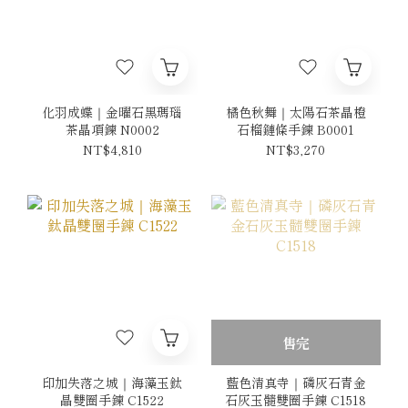
化羽成蝶｜金曜石黑瑪瑙
橘色秋舞｜太陽石茶晶橙
茶晶項鍊 N0002
石榴鏈條手鍊 B0001
NT$4,810
NT$3,270
售完
印加失落之城｜海藻玉鈦
藍色清真寺｜磷灰石青金
晶雙圈手鍊 C1522
石灰玉髓雙圈手鍊 C1518