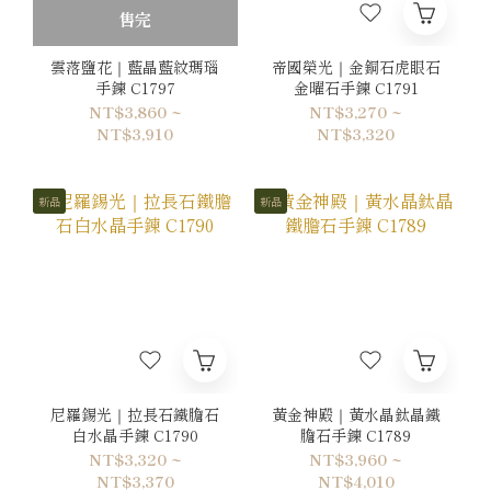
售完
雲落鹽花｜藍晶藍紋瑪瑙
帝國榮光｜金銅石虎眼石
手鍊 C1797
金曜石手鍊 C1791
NT$3,860 ~
NT$3,270 ~
NT$3,910
NT$3,320
新品
新品
尼羅錫光｜拉長石鐵膽石
黃金神殿｜黃水晶鈦晶鐵
白水晶手鍊 C1790
膽石手鍊 C1789
NT$3,320 ~
NT$3,960 ~
NT$3,370
NT$4,010