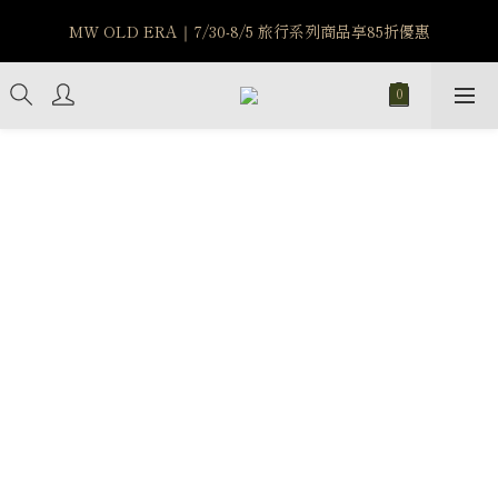
MW OLD ERA｜7/30-8/5 旅行系列商品享85折優惠
MW OLD ERA｜7/30-8/5 旅行系列商品享85折優惠
7/15-8/25 神秘星象學系列｜獅子座時區 項鍊 X 戒指 X 手鍊 享福
利
新註冊會員享$100購物金，立即註冊，踏上飾品的奇幻之旅
MW OLD ERA｜7/30-8/5 旅行系列商品享85折優惠