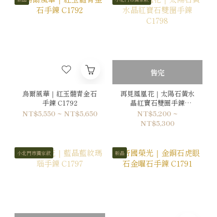
售完
烏爾風華｜紅玉髓青金石
再見鳳凰花｜太陽石黃水
手鍊 C1792
晶紅寶石雙圈手鍊
C1798
NT$5,550 ~ NT$5,650
NT$5,200 ~
NT$5,300
小北門市獨家款
新品