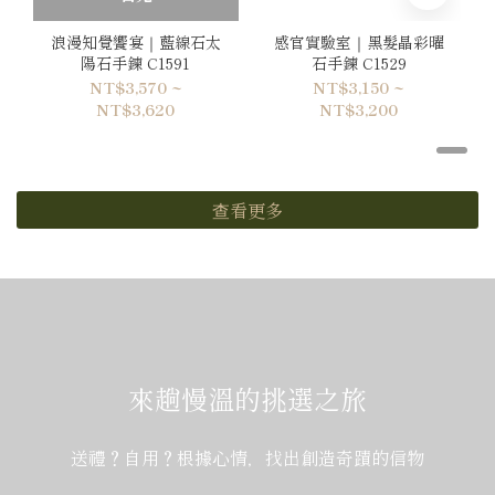
浪漫知覺饗宴｜藍線石太
感官實驗室｜黑髮晶彩曜
陽石手鍊 C1591
石手鍊 C1529
NT$3,570 ~
NT$3,150 ~
NT$3,620
NT$3,200
查看更多
來趟慢溫的挑選之旅
送禮？自用？根據心情，找出創造奇蹟的信物