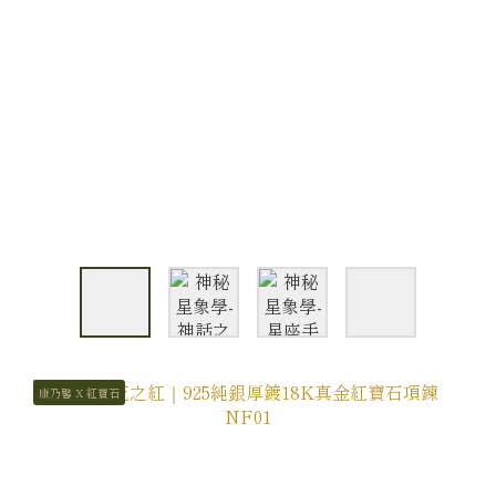
康乃馨 X 紅寶石