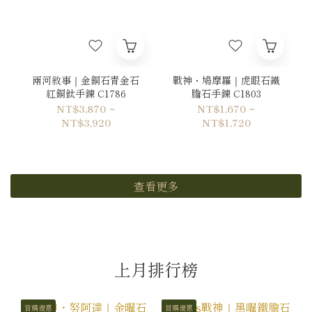
兩河敘事｜金銅石青金石
戰神・鳩摩羅｜虎眼石鐵
紅銅鈦手鍊 C1786
膽石手鍊 C1803
NT$3,870 ~
NT$1,670 ~
NT$3,920
NT$1,720
查看更多
上月排行榜
首購優惠
首購優惠