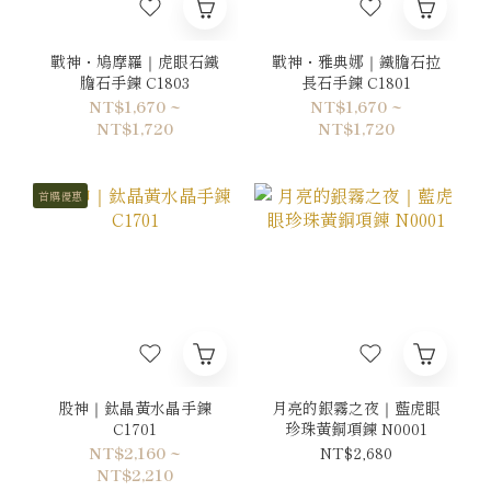
戰神・鳩摩羅｜虎眼石鐵
戰神・雅典娜｜鐵膽石拉
膽石手鍊 C1803
長石手鍊 C1801
NT$1,670 ~
NT$1,670 ~
NT$1,720
NT$1,720
首購優惠
股神｜鈦晶黃水晶手鍊
月亮的銀霧之夜｜藍虎眼
C1701
珍珠黃銅項鍊 N0001
NT$2,160 ~
NT$2,680
NT$2,210