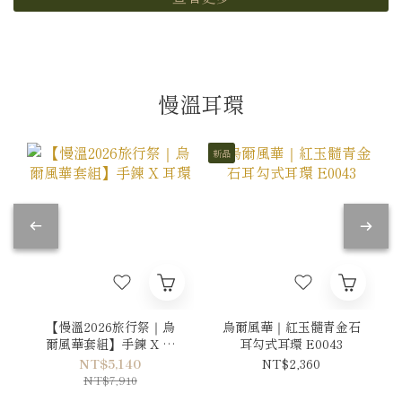
慢溫耳環
新品
【慢溫2026旅行祭｜烏
烏爾風華｜紅玉髓青金石
爾風華套組】手鍊 X 耳
耳勾式耳環 E0043
環
NT$5,140
NT$2,360
NT$7,910