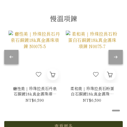
慢溫項鍊
癮性美｜珍珠拉長石丹泉
柔和美｜珍珠拉長石粉蛋
石銅鍍18k真金滿珠項鍊
白石銅鍍18k真金滿珠項
N0075-5
鍊 N0075-7
NT$6,590
NT$6,590
查看更多