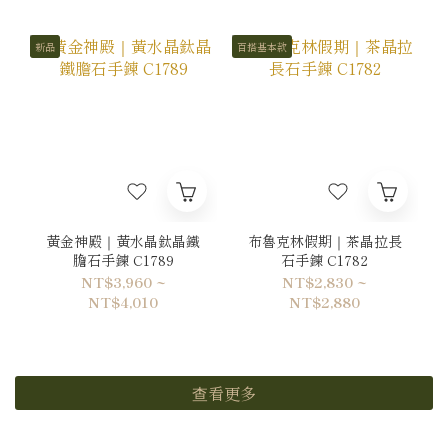
新品
百搭基本款
黃金神殿｜黃水晶鈦晶鐵
布魯克林假期｜茶晶拉長
膽石手鍊 C1789
石手鍊 C1782
NT$3,960 ~
NT$2,830 ~
NT$4,010
NT$2,880
查看更多