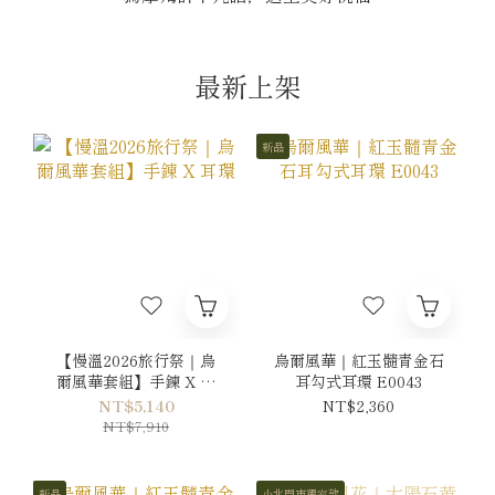
最新上架
新品
【慢溫2026旅行祭｜烏
烏爾風華｜紅玉髓青金石
爾風華套組】手鍊 X 耳
耳勾式耳環 E0043
環
NT$5,140
NT$2,360
NT$7,910
新品
小北門市獨家款