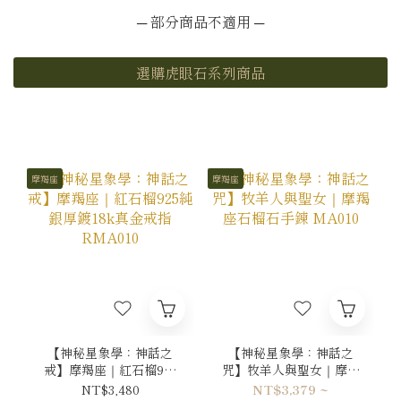
─ 部分商品不適用 ─
選購虎眼石系列商品
摩羯座
摩羯座
【神秘星象學：神話之
【神秘星象學：神話之
戒】摩羯座｜紅石榴925
咒】牧羊人與聖女｜摩羯
純銀厚鍍18k真金戒指
座石榴石手鍊 MA010
NT$3,480
NT$3,379 ~