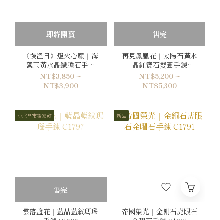
即將開賣
售完
《慢溫日》燈火心願｜海
再見鳳凰花｜太陽石黃水
藻玉黃水晶鐵膽石手鍊
晶紅寶石雙圈手鍊
C1800
C1798
NT$3,850 ~
NT$5,200 ~
NT$3,900
NT$5,300
小北門市獨家款
新品
售完
雲落鹽花｜藍晶藍紋瑪瑙
帝國榮光｜金銅石虎眼石