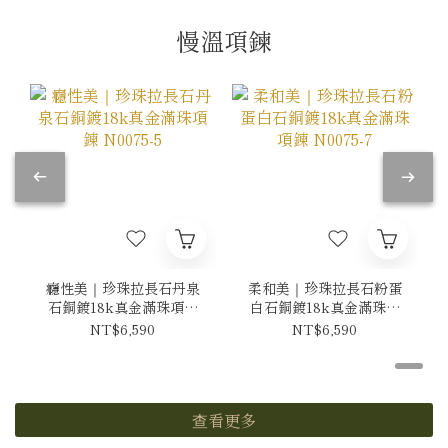
慢溫項鍊
癮性美｜珍珠拉長石丹泉
柔和美｜珍珠拉長石粉蛋
石銅鍍18k真金滿珠項鍊
白石銅鍍18k真金滿珠項
N0075-5
鍊 N0075-7
NT$6,590
NT$6,590
查看更多