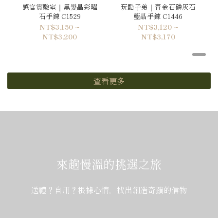
感官實驗室｜黑髮晶彩曜
玩酷子弟｜青金石磷灰石
石手鍊 C1529
藍晶手鍊 C1446
NT$3,150 ~
NT$3,120 ~
NT$3,200
NT$3,170
查看更多
來趟慢溫的挑選之旅
送禮？自用？根據心情，找出創造奇蹟的信物