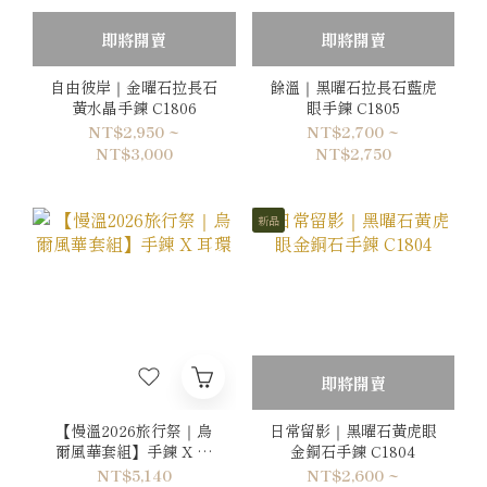
即將開賣
即將開賣
自由彼岸｜金曜石拉長石
餘溫｜黑曜石拉長石藍虎
黃水晶手鍊 C1806
眼手鍊 C1805
NT$2,950 ~
NT$2,700 ~
NT$3,000
NT$2,750
新品
即將開賣
【慢溫2026旅行祭｜烏
日常留影｜黑曜石黃虎眼
爾風華套組】手鍊 X 耳
金銅石手鍊 C1804
環
NT$5,140
NT$2,600 ~