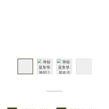
─────