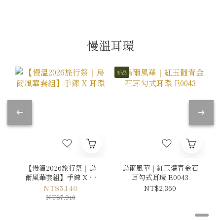
慢溫耳環
新品
【慢溫2026旅行祭｜烏
烏爾風華｜紅玉髓青金石
爾風華套組】手鍊 X 耳
耳勾式耳環 E0043
環
NT$5,140
NT$2,360
NT$7,910