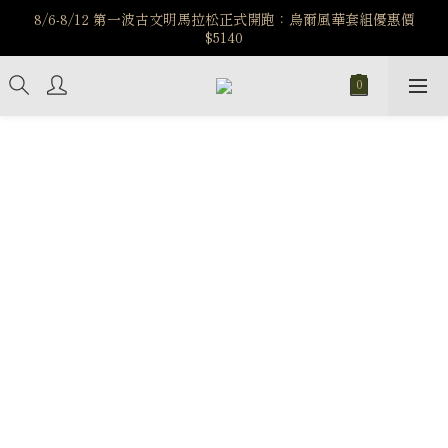
️8/6-8/12 第一波古文明馬拉松正式開跑：烏爾風華套組優惠價
️8/6-8/12 第一波古文明馬拉松正式開跑：烏爾風華套組優惠價
$5140
$5140
7/15-8/25 神秘星象學系列｜獅子座時區 項鍊 X 戒指 X 手鍊 享福
利
新註冊會員享$100購物金，立即註冊，踏上飾品的奇幻之旅
️8/6-8/12 第一波古文明馬拉松正式開跑：烏爾風華套組優惠價
$5140