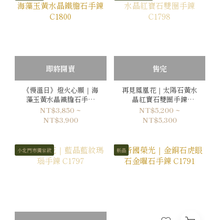
即將開賣
售完
《慢溫日》燈火心願｜海
再見鳳凰花｜太陽石黃水
藻玉黃水晶鐵膽石手鍊
晶紅寶石雙圈手鍊
C1800
C1798
NT$3,850 ~
NT$5,200 ~
NT$3,900
NT$5,300
小北門市獨家款
新品