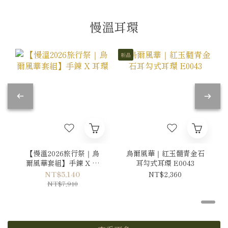
慢溫耳環
新品
【慢溫2026旅行祭｜烏
烏爾風華｜紅玉髓青金石
爾風華套組】手鍊 X 耳
耳勾式耳環 E0043
環
NT$5,140
NT$2,360
NT$7,910