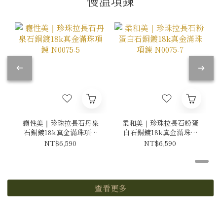
慢溫項鍊
癮性美｜珍珠拉長石丹泉
柔和美｜珍珠拉長石粉蛋
石銅鍍18k真金滿珠項鍊
白石銅鍍18k真金滿珠項
N0075-5
鍊 N0075-7
NT$6,590
NT$6,590
查看更多