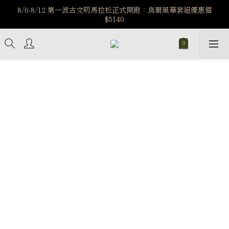
️8/6-8/12 第一波古文明馬拉松正式開跑：烏爾風華套組優惠價
️8/6-8/12 第一波古文明馬拉松正式開跑：烏爾風華套組優惠價
$5140
$5140
7/15-8/25 神秘星象學系列｜獅子座時區 項鍊 X 戒指 X 手鍊 享福
利
新註冊會員享$100購物金，立即註冊，踏上飾品的奇幻之旅
️8/6-8/12 第一波古文明馬拉松正式開跑：烏爾風華套組優惠價
$5140