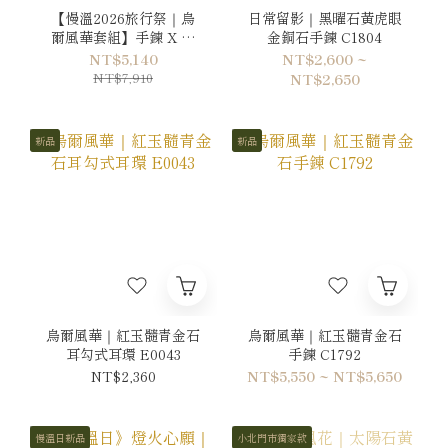
【慢溫2026旅行祭｜烏
日常留影｜黑曜石黃虎眼
爾風華套組】手鍊 X 耳
金銅石手鍊 C1804
環
NT$5,140
NT$2,600 ~
NT$7,910
NT$2,650
新品
新品
烏爾風華｜紅玉髓青金石
烏爾風華｜紅玉髓青金石
耳勾式耳環 E0043
手鍊 C1792
NT$2,360
NT$5,550 ~ NT$5,650
慢溫日新品
小北門市獨家款