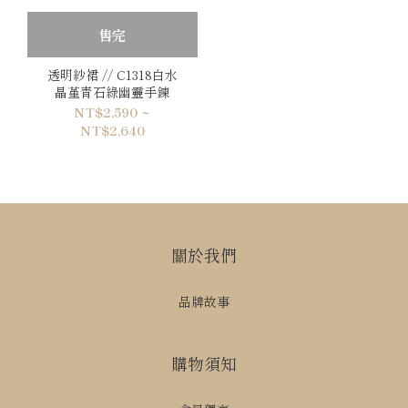
售完
透明紗裙 // C1318白水
晶堇青石綠幽靈手鍊
NT$2,590 ~
NT$2,640
關於我們
品牌故事
購物須知