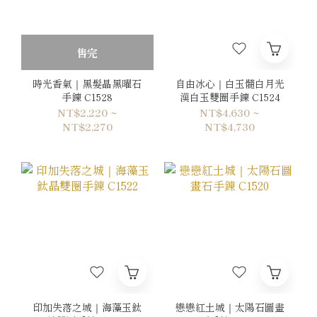
售完
時光香氣｜黑髮晶黑曜石
自由冰心｜白玉髓白月光
手鍊 C1528
漢白玉雙圈手鍊 C1524
NT$2,220 ~
NT$4,630 ~
NT$2,270
NT$4,730
印加失落之城｜海藻玉鈦
戀戀紅土城｜太陽石圖畫