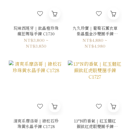
玩味西班牙｜鈦晶橙珍珠
九久珍寶｜葡萄石薰衣草
瘋狂瑪瑙手鍊 C1730
紫晶藍金沙雙圈手鍊
C1729
NT$3,800 ~
NT$4,880 ~
NT$3,850
NT$4,980
清爽系摩洛哥｜綠松石珍
13°N的香氣｜紅玉髓紅
珠黃水晶手鍊 C1728
銅鈦紅虎眼雙圈手鍊