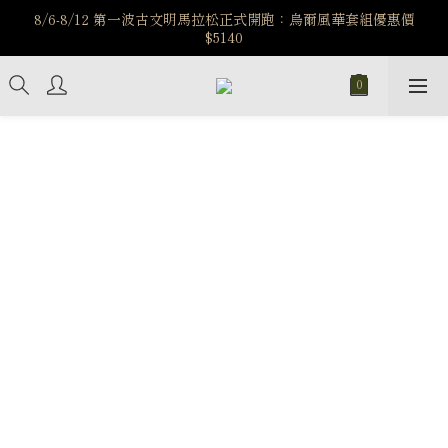
️8/6-8/12 第一波古文明馬拉松正式開跑：烏爾風華套組優惠價
️8/6-8/12 第一波古文明馬拉松正式開跑：烏爾風華套組優惠價
$5140
$5140
7/15-8/25 神秘星象學系列｜獅子座時區 項鍊 X 戒指 X 手鍊 享福
利
新註冊會員享$100購物金，立即註冊，踏上飾品的奇幻之旅
️8/6-8/12 第一波古文明馬拉松正式開跑：烏爾風華套組優惠價
$5140