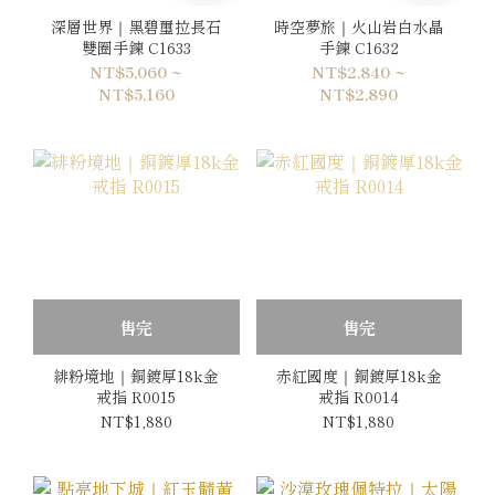
深層世界｜黑碧璽拉長石
時空夢旅｜火山岩白水晶
雙圈手鍊 C1633
手鍊 C1632
NT$5,060 ~
NT$2,840 ~
NT$5,160
NT$2,890
售完
售完
緋粉境地｜銅鍍厚18k金
赤紅國度｜銅鍍厚18k金
戒指 R0015
戒指 R0014
NT$1,880
NT$1,880