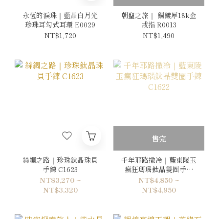
永恆的淚珠｜藍晶白月光
朝聖之旅｜ 銅鍍厚18k金
珍珠耳勾式耳環 E0029
戒指 R0013
NT$1,720
NT$1,490
售完
絲綢之路｜珍珠鈦晶珠貝
千年耶路撒冷｜藍東陵玉
手鍊 C1623
瘋狂瑪瑙鈦晶雙圈手鍊
C1622
NT$3,270 ~
NT$4,850 ~
NT$3,320
NT$4,950