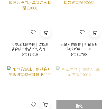
沙漠玫瑰佩特拉｜波斯瑪
尼羅河的餽贈｜孔雀石耳
瑙合成白水晶耳勾式耳環
勾式耳環 E0030
E0031
NT$2,010
NT$1,760
售完