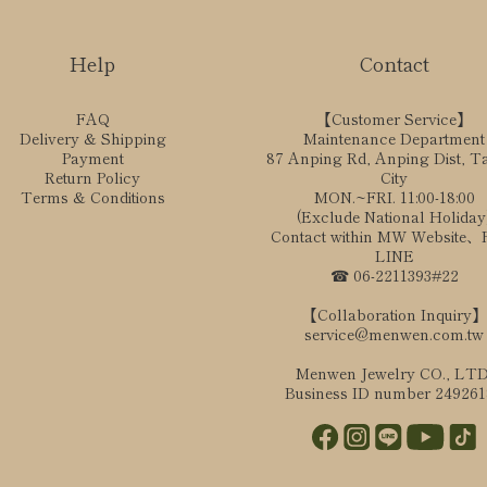
Help
Contact
FAQ
【Customer Service】
Delivery & Shipping
Maintenance Department
Payment
87 Anping Rd, Anping Dist, T
Return Policy
City
Terms & Conditions
MON.~FRI. 11:00-18:00
(Exclude National Holiday
Contact within MW Website
LINE
☎ 06-2211393#22
【Collaboration Inquiry】
service@menwen.com.tw
Menwen Jewelry CO., LTD
Business ID number 24926