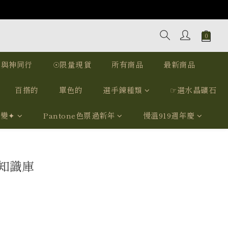
｜與神同行
☉限量現貨
所有商品
最新商品
百搭的
單色的
選手鍊種類
☞選水晶礦石
我變✦
Pantone色票過新年
慢溫919週年慶
石知識庫