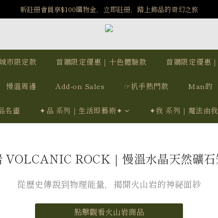
新註冊會員享$100購物金，立即註冊，踏上飾品的奇幻之旅
️8/6-8/12 第一波古文明馬拉松正式開跑：烏爾風華套組優惠價$5140
️8/6-8/12 第一波古文明馬拉松正式開跑：烏爾風華套組優惠價$5140
城市限定款
首購限定優惠｜十色體驗款
首購限定優惠
慢溫周邊
Add-on Sales
☞扒手熱門款
Man的
品名畫
✦品 系列｜生活即藝術✦
✦我 系列｜魔法由
 VOLCANIC ROCK｜慢溫水晶天然礦
從歷史傳說到物理能量，揭開火山岩的神祕面紗
點擊觀看火山岩商品