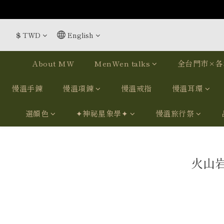
$
TWD
English
About MW
MenWen talks
全台門市×各
慢溫手鍊
慢溫項鍊
慢溫戒指
慢溫耳環
選顏色
✦神祕星象學✦
慢溫旅行祭
火山岩