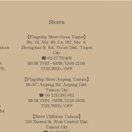
Stores
【Flagship Store Daan Taipei】
No. 14, Aly. 40, Ln. 181, Sec. 4,
ainan
Zhongxiao E. Rd., Da'an Dist., Taipei
City
☎ 02-27752468
)
MON.THU.~SUN./13:00-21:00
、FB、
TUE.WED./OFF
【Flagship Store Anping Tainan】
No.87, Anping Rd, Anping Dist,
Tainan City
☎ 06-2211393 #11
MON.THU.~SUN./11:30-18:30
.
TUE.WED./OFF
184
【Store Chihkan Tainan】
320 Xinmei St, West Central Dist,
Tainan City
☎ 06-2211313