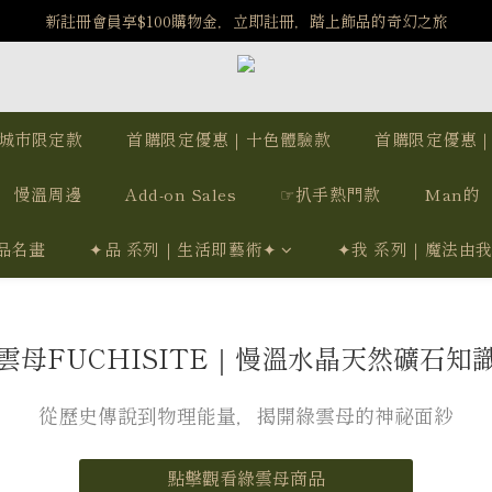
新註冊會員享$100購物金，立即註冊，踏上飾品的奇幻之旅
️8/6-8/12 第一波古文明馬拉松正式開跑：烏爾風華套組優惠價$5140
️8/6-8/12 第一波古文明馬拉松正式開跑：烏爾風華套組優惠價$5140
城市限定款
首購限定優惠｜十色體驗款
首購限定優惠
慢溫周邊
Add-on Sales
☞扒手熱門款
Man的
品名畫
✦品 系列｜生活即藝術✦
✦我 系列｜魔法由
雲母FUCHISITE｜慢溫水晶天然礦石知
從歷史傳說到物理能量，揭開綠雲母的神祕面紗
點擊觀看綠雲母商品