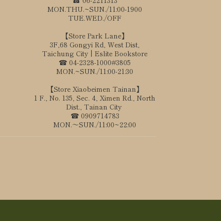
MON.THU.~SUN./11:00-1900
TUE.WED./OFF
【Store Park Lane】
3F,68 Gongyi Rd, West Dist,
Taichung City | Eslite Bookstore
☎ 04-2328-1000#3805
MON.~SUN./11:00-21:30
【Store Xiaobeimen Tainan】
1 F., No. 135, Sec. 4, Ximen Rd., North
Dist., Tainan City
☎ 0909714783
MON.～SUN./11:00~22:00