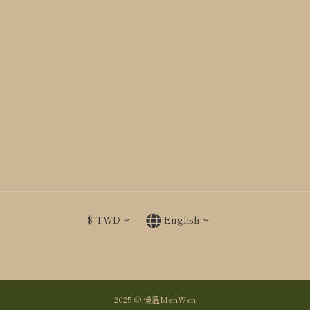
$
TWD
English
2025 © 慢溫MenWen