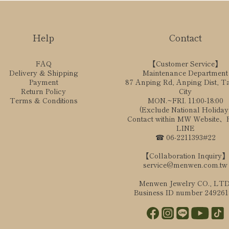
Help
Contact
FAQ
【Customer Service】
Delivery & Shipping
Maintenance Department
Payment
87 Anping Rd, Anping Dist, T
Return Policy
City
Terms & Conditions
MON.~FRI. 11:00-18:00
(Exclude National Holiday
Contact within MW Website
LINE
☎ 06-2211393#22
【Collaboration Inquiry】
service@menwen.com.tw
Menwen Jewelry CO., LTD
Business ID number 24926