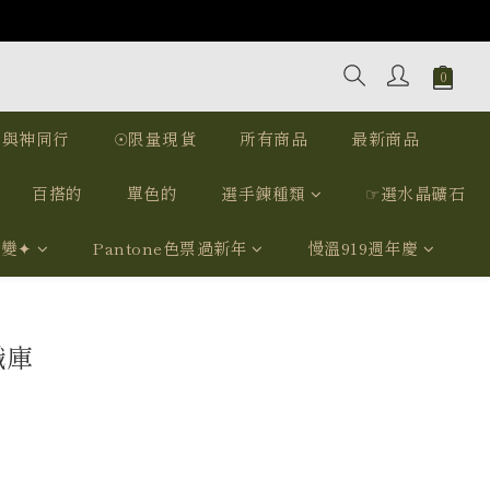
｜與神同行
☉限量現貨
所有商品
最新商品
百搭的
單色的
選手鍊種類
☞選水晶礦石
我變✦
Pantone色票過新年
慢溫919週年慶
識庫