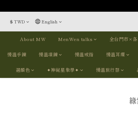
$
TWD
English
About MW
MenWen talks
全台門市×各
慢溫手鍊
慢溫項鍊
慢溫戒指
慢溫耳環
選顏色
✦神祕星象學✦
慢溫旅行祭
綠