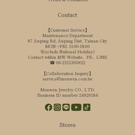
Contact
【Customer Service】
Maintenance Department
87 Anping Rd, Anping Dist, Tainan City
MON.~FRI. 11:00-18:00
(Exclude National Holiday)
Contact within MW Website、FB、LINE
☎ 06-2211393#22
【Collaboration Inquiry】
service@menwen.com.tw
Menwen Jewelry CO., LTD.
Business ID number 24926184
Stores