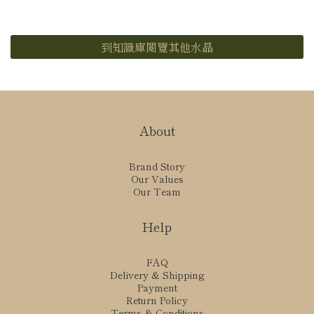
到知識庫閱覽其他水晶
About
Brand Story
Our Values
Our Team
Help
FAQ
Delivery & Shipping
Payment
Return Policy
Terms & Conditions