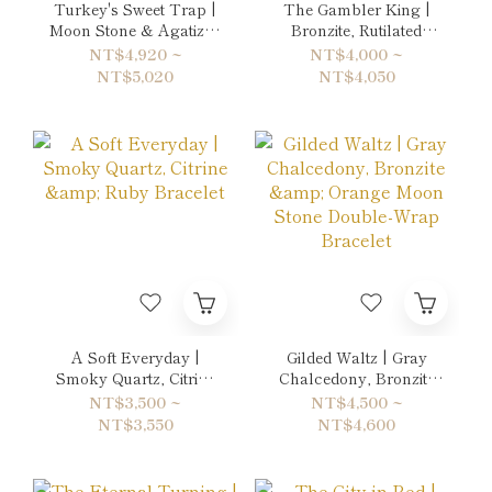
Turkey's Sweet Trap |
The Gambler King |
Moon Stone & Agatized
Bronzite, Rutilated
Fossil Coral Double-
Quartz & Citrine
NT$4,920 ~
NT$4,000 ~
Wrap Bracelet
Bracelet
NT$5,020
NT$4,050
A Soft Everyday |
Gilded Waltz | Gray
Smoky Quartz, Citrine
Chalcedony, Bronzite
& Ruby Bracelet
& Orange Moon Stone
NT$3,500 ~
NT$4,500 ~
Double-Wrap Bracelet
NT$3,550
NT$4,600