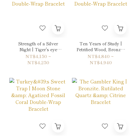
Strength of a Silver
Ten Years of Study |
Night | Tiger's eye
Petrified Wood, Bronzite
Yellow & Hematite
& Citrine Double-Wrap
NT$4,150 ~
NT$4,840 ~
Double-Wrap Bracelet
Bracelet
NT$4,250
NT$4,940