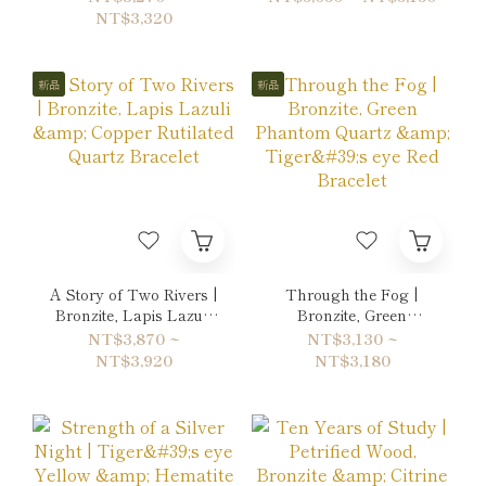
Sheen Obsidian
Double-Wrap Bracelet
NT$3,320
Bracelet
新品
新品
A Story of Two Rivers |
Through the Fog |
Bronzite, Lapis Lazuli
Bronzite, Green
& Copper Rutilated
Phantom Quartz &
NT$3,870 ~
NT$3,130 ~
Quartz Bracelet
Tiger's eye Red
NT$3,920
NT$3,180
Bracelet