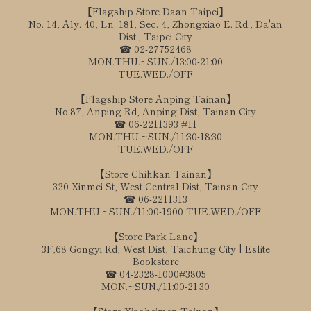
【Flagship Store Daan Taipei】
No. 14, Aly. 40, Ln. 181, Sec. 4, Zhongxiao E. Rd., Da'an
Dist., Taipei City
☎ 02-27752468
MON.THU.~SUN./13:00-21:00
TUE.WED./OFF
【Flagship Store Anping Tainan】
No.87, Anping Rd, Anping Dist, Tainan City
☎ 06-2211393 #11
MON.THU.~SUN./11:30-18:30
TUE.WED./OFF
【Store Chihkan Tainan】
320 Xinmei St, West Central Dist, Tainan City
☎ 06-2211313
MON.THU.~SUN./11:00-1900 TUE.WED./OFF
【Store Park Lane】
3F,68 Gongyi Rd, West Dist, Taichung City | Eslite
Bookstore
☎ 04-2328-1000#3805
MON.~SUN./11:00-21:30