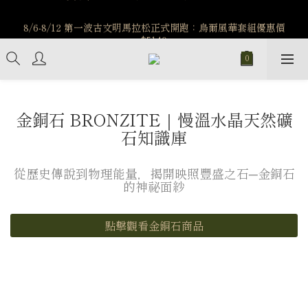
️8/6-8/12 第一波古文明馬拉松正式開跑：烏爾風華套組優惠價
️8/6-8/12 第一波古文明馬拉松正式開跑：烏爾風華套組優惠價
$5140
$5140
7/15-8/25 神秘星象學系列｜獅子座時區 項鍊 X 戒指 X 手鍊 享福
利
新註冊會員享$100購物金，立即註冊，踏上飾品的奇幻之旅
金銅石 BRONZITE｜慢溫水晶天然礦
️8/6-8/12 第一波古文明馬拉松正式開跑：烏爾風華套組優惠價
石知識庫
$5140
從歷史傳說到物理能量，揭開映照豐盛之石─金銅石
的神祕面紗
點擊觀看金銅石商品