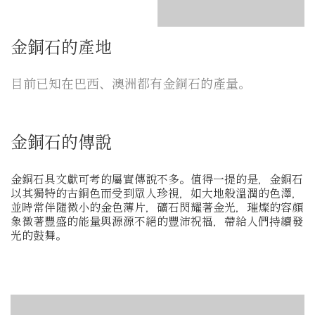
金銅石的產地
目前已知在巴西、澳洲都有金銅石的產量。
金銅石的傳說
金銅石具文獻可考的屬實傳說不多。值得一提的是，金銅石
以其獨特的古銅色而受到眾人珍視，如大地般溫潤的色澤，
並時常伴隨微小的金色薄片，礦石閃耀著金光，璀燦的容顏
象徵著豐盛的能量與源源不絕的豐沛祝福，帶給人們持續發
光的鼓舞。