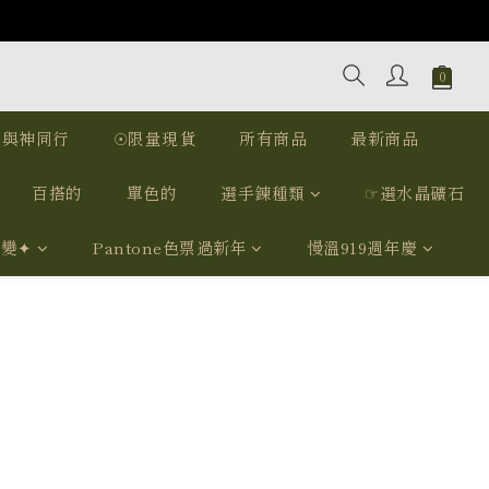
｜與神同行
☉限量現貨
所有商品
最新商品
百搭的
單色的
選手鍊種類
☞選水晶礦石
我變✦
Pantone色票過新年
慢溫919週年慶