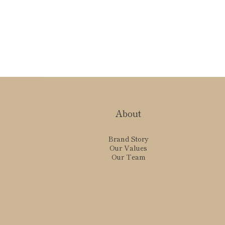
About
Brand Story
Our Values
Our Team