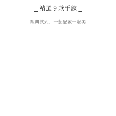
⎯ 精選 9 款手鍊 ⎯
經典款式，一起配戴一起美