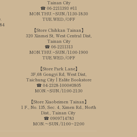
Tainan City
☎ 06-2211393 #11
MON.THU.~SUN./11:30-18:30
.
TUE.WED./OFF
184
【Store Chihkan Tainan】
320 Xinmei St, West Central Dist,
Tainan City
☎ 06-2211313
MON.THU.~SUN./11:00-1900
TUE.WED./OFF
【Store Park Lane】
3F,68 Gongyi Rd, West Dist,
Taichung City | Eslite Bookstore
☎ 04-2328-1000#3805
MON.~SUN./11:00-21:30
【Store Xiaobeimen Tainan】
1 F., No. 135, Sec. 4, Ximen Rd., North
Dist., Tainan City
☎ 0909714783
MON.～SUN./11:00~22:00