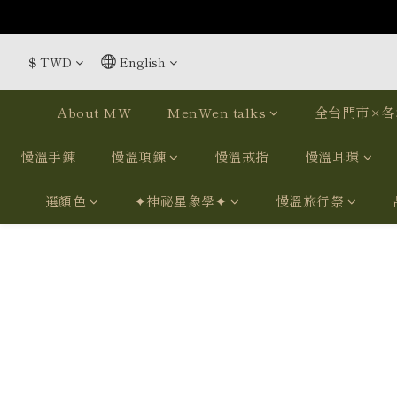
$
TWD
English
About MW
MenWen talks
全台門市×各
慢溫手鍊
慢溫項鍊
慢溫戒指
慢溫耳環
選顏色
✦神祕星象學✦
慢溫旅行祭