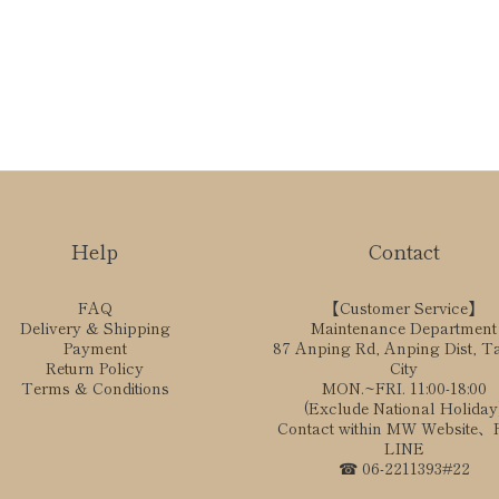
Help
Contact
FAQ
【Customer Service】
Delivery & Shipping
Maintenance Department
Payment
87 Anping Rd, Anping Dist, T
Return Policy
City
Terms & Conditions
MON.~FRI. 11:00-18:00
(Exclude National Holiday
Contact within MW Website
LINE
☎ 06-2211393#22