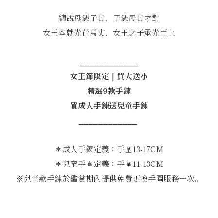
總說母憑子貴，子憑母貴才對
女王本就光芒萬丈，女王之子承光而上
⎯⎯⎯⎯⎯⎯⎯⎯⎯⎯⎯⎯
女王節限定｜買大送小
精選9款手鍊
買成人手鍊送兒童手鍊
⎯⎯⎯⎯⎯⎯⎯⎯⎯⎯⎯⎯
＊成人手鍊定義：手圍13-17CM
＊兒童手圍定義：手圍11-13CM
※兒童款手鍊於鑑賞期內提供免費更換手圍服務一次。