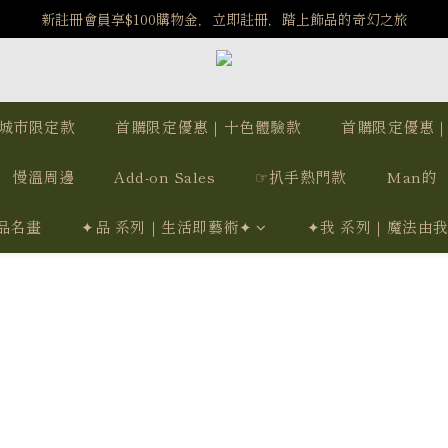
️8/6-8/12 第一波古文明馬拉松正式開跑：烏爾風華套組優惠價$5140
新註冊會員享$100購物金，立即註冊，踏上飾品的奇幻之旅
️8/6-8/12 第一波古文明馬拉松正式開跑：烏爾風華套組優惠價$5140
城市限定款
首購限定優惠｜十色體驗款
首購限定優惠
慢溫周邊
Add-on Sales
☞扒手熱門款
Man的
品名畫
✦品 系列｜生活即藝術✦
✦我 系列｜魔法由