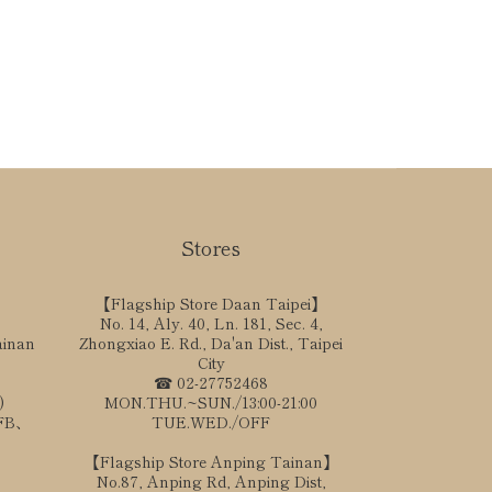
Stores
【Flagship Store Daan Taipei】
No. 14, Aly. 40, Ln. 181, Sec. 4,
ainan
Zhongxiao E. Rd., Da'an Dist., Taipei
City
☎ 02-27752468
)
MON.THU.~SUN./13:00-21:00
、FB、
TUE.WED./OFF
【Flagship Store Anping Tainan】
No.87, Anping Rd, Anping Dist,