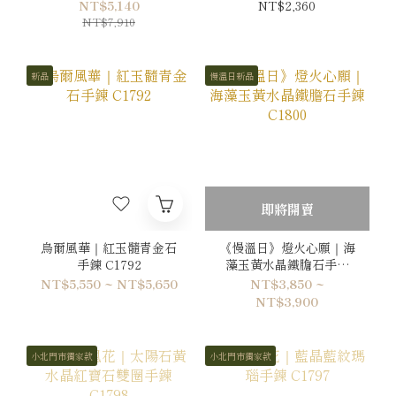
環
NT$5,140
NT$2,360
NT$7,910
新品
慢溫日新品
即將開賣
烏爾風華｜紅玉髓青金石
《慢溫日》燈火心願｜海
手鍊 C1792
藻玉黃水晶鐵膽石手鍊
C1800
NT$5,550 ~ NT$5,650
NT$3,850 ~
NT$3,900
小北門市獨家款
小北門市獨家款