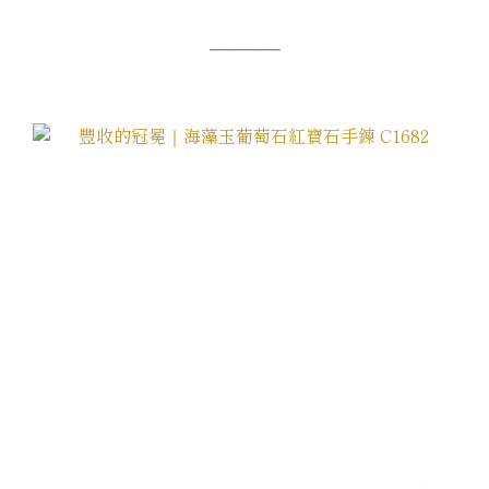
─────