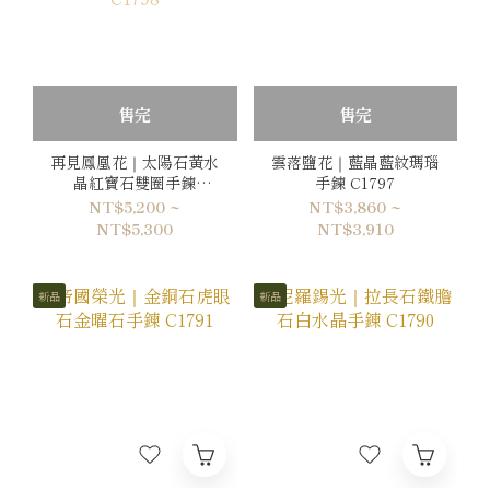
售完
售完
再見鳳凰花｜太陽石黃水
雲落鹽花｜藍晶藍紋瑪瑙
晶紅寶石雙圈手鍊
手鍊 C1797
C1798
NT$5,200 ~
NT$3,860 ~
NT$5,300
NT$3,910
新品
新品