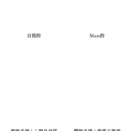
百搭的
Man的
單圈手鍊｜入門易混搭
雙圈手鍊｜單戴不單調