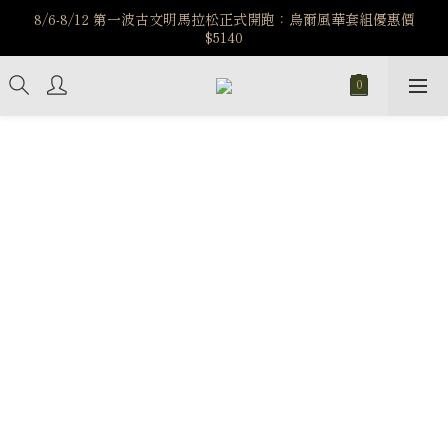
️8/6-8/12 第一波古文明馬拉松正式開跑：烏爾風華套組優惠價
️8/6-8/12 第一波古文明馬拉松正式開跑：烏爾風華套組優惠價
$5140
$5140
7/15-8/25 神秘星象學系列｜獅子座時區 項鍊 X 戒指 X 手鍊 享福
利
新註冊會員享$100購物金，立即註冊，踏上飾品的奇幻之旅
️8/6-8/12 第一波古文明馬拉松正式開跑：烏爾風華套組優惠價
$5140