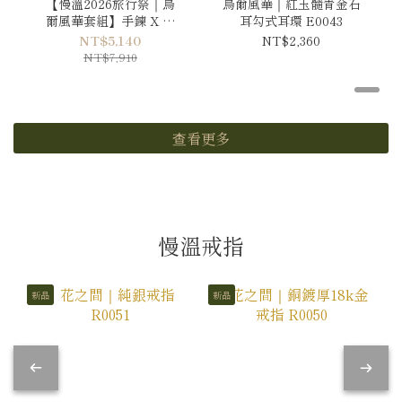
【慢溫2026旅行祭｜烏
烏爾風華｜紅玉髓青金石
爾風華套組】手鍊 X 耳
耳勾式耳環 E0043
環
NT$5,140
NT$2,360
NT$7,910
查看更多
慢溫戒指
新品
新品