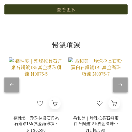
查看更多
慢溫項鍊
癮性美｜珍珠拉長石丹泉
柔和美｜珍珠拉長石粉蛋
石銅鍍18k真金滿珠項鍊
白石銅鍍18k真金滿珠項
N0075-5
鍊 N0075-7
NT$6,590
NT$6,590