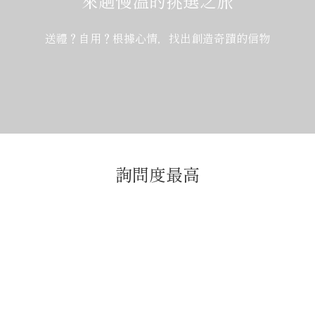
來趟慢溫的挑選之旅
送禮？自用？根據心情，找出創造奇蹟的信物
詢問度最高