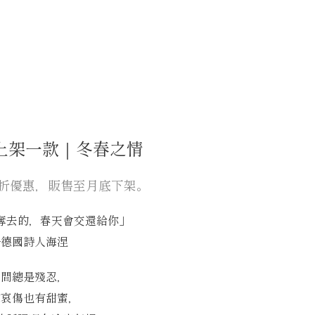
上架一款｜冬春之情
8折優惠，販售至月底下架。
奪去的，春天會交還給你」
—德國詩人海涅
時間總是殘忍，
有哀傷也有甜蜜，