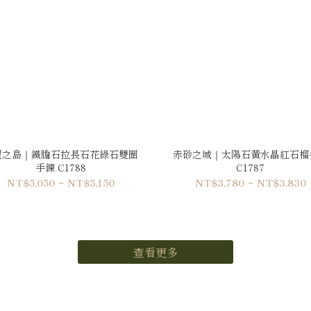
望之島｜鐵膽石拉長石花綠石雙圈
赤砂之城｜太陽石黃水晶紅石榴
手鍊 C1788
C1787
NT$5,050 ~ NT$5,150
NT$3,780 ~ NT$3,830
查看更多