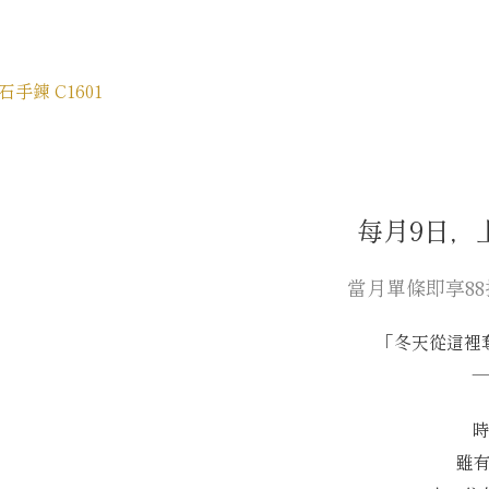
每月9日，
當月單條即享8
「冬天從這裡
雖