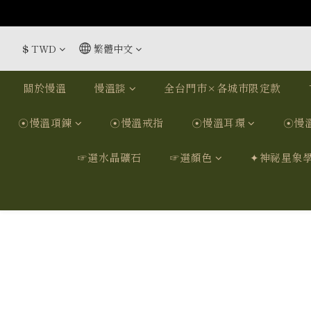
$
TWD
繁體中文
關於慢溫
慢溫談
全台門市×各城市限定款
☉慢溫項鍊
☉慢溫戒指
☉慢溫耳環
☉慢
☞選水晶礦石
☞選顏色
✦神祕星象