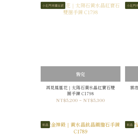
小北門市獨家款
小北門
售完
再見鳳凰花｜太陽石黃水晶紅寶石雙
雲落
圈手鍊 C1798
NT$5,200 ~ NT$5,300
新品
新品