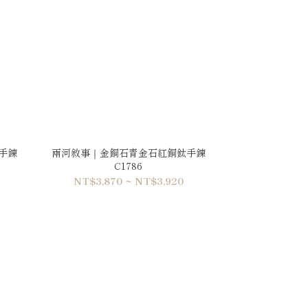
手鍊
兩河敘事｜金銅石青金石紅銅鈦手鍊
C1786
NT$3,870 ~ NT$3,920