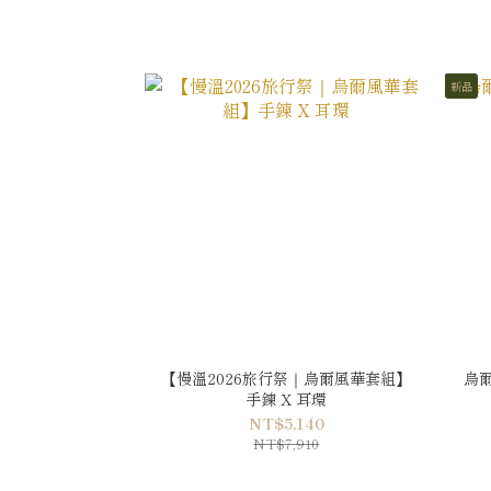
新品
【慢溫2026旅行祭｜烏爾風華套組】
烏
手鍊 X 耳環
NT$5,140
NT$7,910