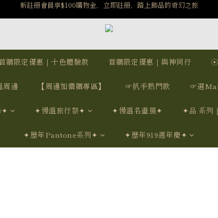
️8/6-8/12 第一波古文明馬拉松正式開跑：烏爾風華套組優惠價$5140
️8/6-8/12 第一波古文明馬拉松正式開跑：烏爾風華套組優惠價$5140
7/15-8/25 神秘星象學系列｜獅子座時區 項鍊 X 戒指 X 手鍊 享福利
新註冊會員享$100購物金，立即註冊，踏上飾品的奇幻之旅
首購限定優惠｜十色體驗款
首購限定優惠｜與神同行
️8/6-8/12 第一波古文明馬拉松正式開跑：烏爾風華套組優惠價$5140
溫周邊
【周邊加價購專區】
☞扒手熱門款
☞選Ma
學✦
✦慢溫旅行祭✦
✦慢溫名畫展✦
✦品 系列
✦歷年Pantone系列✦
✦歷年919週年慶✦