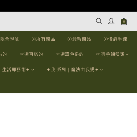
☉限量現貨
☉所有商品
☉最新商品
☉慢溫手鍊
n的
☞選百搭的
☞選單色系的
☞選手鍊種類
｜生活即藝術✦
✦我 系列｜魔法由我變✦