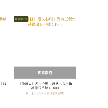
慢溫日新品
即將開賣
792
《慢溫日》燈火心願｜海藻玉黃水晶
鐵膽石手鍊 C1800
NT$3,850 ~ NT$3,900