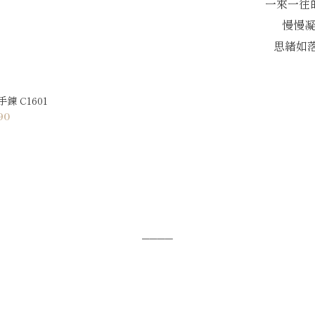
一來一往
慢慢
思緒如落
 C1601
90
⎯⎯⎯⎯