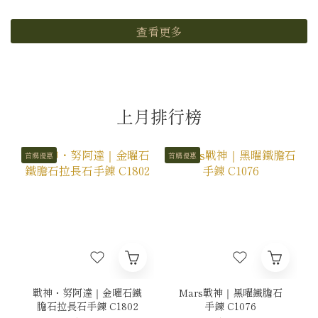
查看更多
上月排行榜
首購優惠
首購優惠
戰神・努阿達｜金曜石鐵
Mars戰神｜黑曜鐵膽石
膽石拉長石手鍊 C1802
手鍊 C1076