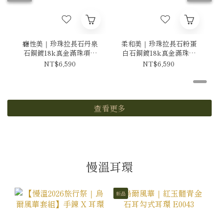
癮性美｜珍珠拉長石丹泉
柔和美｜珍珠拉長石粉蛋
石銅鍍18k真金滿珠項鍊
白石銅鍍18k真金滿珠項
N0075-5
鍊 N0075-7
NT$6,590
NT$6,590
查看更多
慢溫耳環
新品