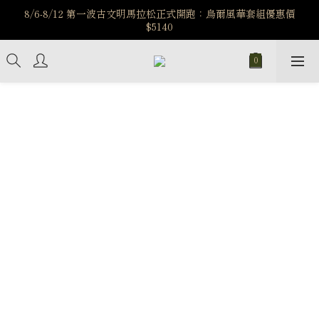
️8/6-8/12 第一波古文明馬拉松正式開跑：烏爾風華套組優惠價
️8/6-8/12 第一波古文明馬拉松正式開跑：烏爾風華套組優惠價
$5140
$5140
7/15-8/25 神秘星象學系列｜獅子座時區 項鍊 X 戒指 X 手鍊 享福
利
新註冊會員享$100購物金，立即註冊，踏上飾品的奇幻之旅
️8/6-8/12 第一波古文明馬拉松正式開跑：烏爾風華套組優惠價
$5140