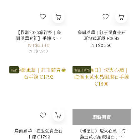
【慢溫2026旅行祭｜烏
烏爾風華｜紅玉髓青金石
爾風華套組】手鍊 X 耳
耳勾式耳環 E0043
環
NT$5,140
NT$2,360
NT$7,910
新品
慢溫日新品
即將開賣
烏爾風華｜紅玉髓青金石
《慢溫日》燈火心願｜海
手鍊 C1792
藻玉黃水晶鐵膽石手鍊