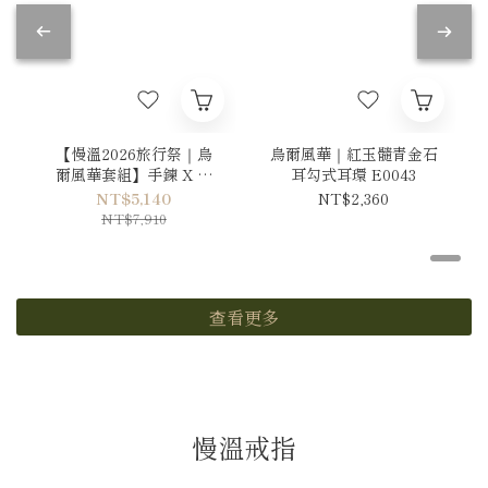
【慢溫2026旅行祭｜烏
烏爾風華｜紅玉髓青金石
爾風華套組】手鍊 X 耳
耳勾式耳環 E0043
環
NT$5,140
NT$2,360
NT$7,910
查看更多
慢溫戒指