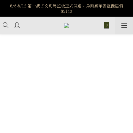
️8/6-8/12 第一波古文明馬拉松正式開跑：烏爾風華套組優惠價
️8/6-8/12 第一波古文明馬拉松正式開跑：烏爾風華套組優惠價
$5140
$5140
7/15-8/25 神秘星象學系列｜獅子座時區 項鍊 X 戒指 X 手鍊 享福
利
新註冊會員享$100購物金，立即註冊，踏上飾品的奇幻之旅
️8/6-8/12 第一波古文明馬拉松正式開跑：烏爾風華套組優惠價
$5140