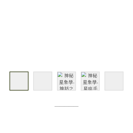
—————