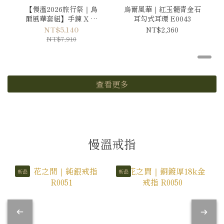
【慢溫2026旅行祭｜烏
烏爾風華｜紅玉髓青金石
爾風華套組】手鍊 X 耳
耳勾式耳環 E0043
環
NT$5,140
NT$2,360
NT$7,910
查看更多
慢溫戒指
新品
新品