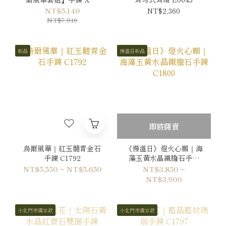
環
NT$5,140
NT$2,360
NT$7,910
新品
慢溫日新品
即將開賣
烏爾風華｜紅玉髓青金石
《慢溫日》燈火心願｜海
手鍊 C1792
藻玉黃水晶鐵膽石手鍊
C1800
NT$5,550 ~ NT$5,650
NT$3,850 ~
NT$3,900
小北門市獨家款
小北門市獨家款