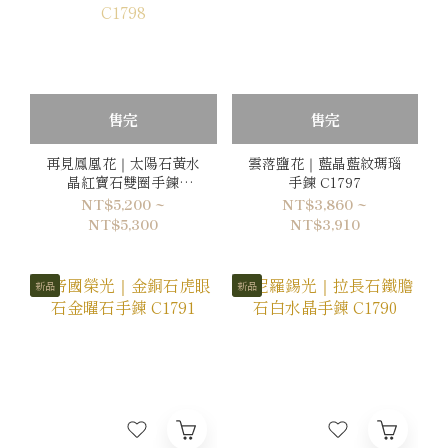
售完
售完
再見鳳凰花｜太陽石黃水
雲落鹽花｜藍晶藍紋瑪瑙
晶紅寶石雙圈手鍊
手鍊 C1797
C1798
NT$5,200 ~
NT$3,860 ~
NT$5,300
NT$3,910
新品
新品