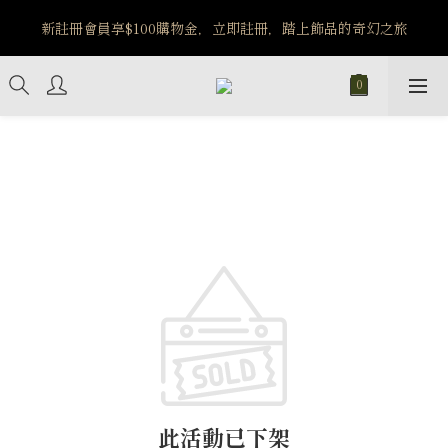
️8/6-8/12 第一波古文明馬拉松正式開跑：烏爾風華套組優惠價
新註冊會員享$100購物金，立即註冊，踏上飾品的奇幻之旅
$5140
️8/6-8/12 第一波古文明馬拉松正式開跑：烏爾風華套組優惠價
$5140
此活動已下架