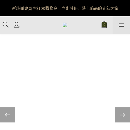
新註冊會員享$100購物金，立即註冊，踏上飾品的奇幻之旅
️8/6-8/12 第一波古文明馬拉松正式開跑：烏爾風華套組優惠價
$5140
️8/6-8/12 第一波古文明馬拉松正式開跑：烏爾風華套組優惠價
$5140