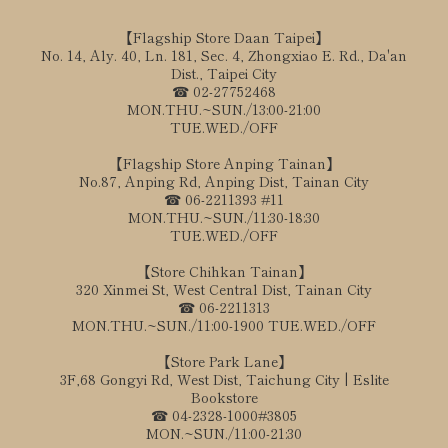
【Flagship Store Daan Taipei】
No. 14, Aly. 40, Ln. 181, Sec. 4, Zhongxiao E. Rd., Da'an
Dist., Taipei City
☎ 02-27752468
MON.THU.~SUN./13:00-21:00
TUE.WED./OFF
【Flagship Store Anping Tainan】
No.87, Anping Rd, Anping Dist, Tainan City
☎ 06-2211393 #11
MON.THU.~SUN./11:30-18:30
TUE.WED./OFF
【Store Chihkan Tainan】
320 Xinmei St, West Central Dist, Tainan City
☎ 06-2211313
MON.THU.~SUN./11:00-1900 TUE.WED./OFF
【Store Park Lane】
3F,68 Gongyi Rd, West Dist, Taichung City | Eslite
Bookstore
☎ 04-2328-1000#3805
MON.~SUN./11:00-21:30