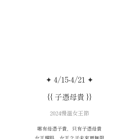
✦ 4/15-4/21 ✦
{{ 子憑母貴 }}
2024慢溫女王節
哪有母憑子貴，只有子憑母貴
女王耀眼，女王之子未來更無限