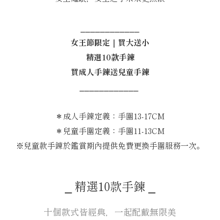
⎯⎯⎯⎯⎯⎯⎯⎯⎯⎯⎯⎯
女王節限定｜買大送小
精選10款手鍊
買成人手鍊送兒童手鍊
⎯⎯⎯⎯⎯⎯⎯⎯⎯⎯⎯⎯
＊成人手鍊定義：手圍13-17CM
＊兒童手圍定義：手圍11-13CM
※兒童款手鍊於鑑賞期內提供免費更換手圍服務一次。
⎯ 精選10款手鍊 ⎯
十個款式皆經典，一起配戴無限美