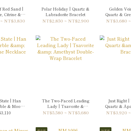
f Red Sand |
Polar Holiday | Quartz &
Golden Vein
, Citrine &
Labradorite Bracelet
Quartz & Gr
 Bracelet
Quartz B
 ~ NT$3,830
NT$2,850 ~ NT$2,900
NT$3,680 ~
State | Han
The Two-Faced Leading
Just Right |
rble & Moon
Lady | Tsavorite &
Quartz & Apat
Necklace
Amethyst Double-Wrap
3,110
NT$5,580 ~ NT$5,680
NT$3,920 ~
Bracelet
處女座
牡羊座