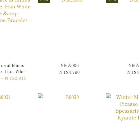
ce at Minus
NMA006
NMA
tz, Han White
NT$4,790
NT$4
 Aquamarine
 ~ NT$2,910
celet