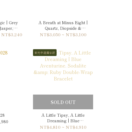
ic | Grey
A Breath at Minus Eight |
Jasper,
Quartz, Diopside &
 & Kyanite
Seraphinite Bracelet
 NT$3,240
NT$3,050 ~ NT$3,100
elet
新光中港獨家款
SOLD OUT
28
A Little Tipsy, A Little
Dreaming | Blue
,980
Aventurine, Sodalite &
NT$4,810 ~ NT$4,910
Ruby Double-Wrap