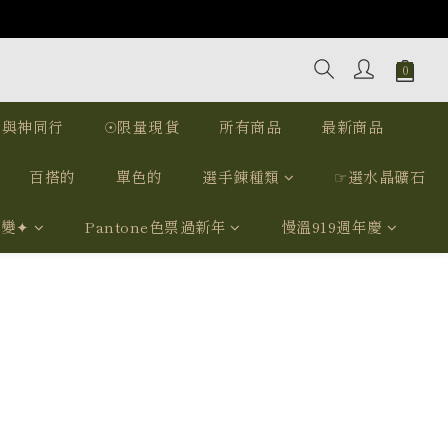
｜與神同行
☉限量現貨
所有商品
最新商品
百搭的
單色的
選手鍊種類
☞選水晶礦石
我變✦
Pantone色票過新年
慢溫919週年慶