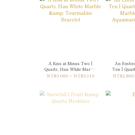
A Kiss at Minus Two |
An Embra
Quartz, Han White Marble
Ten | Quar
& Tourmaline Bracelet
Marble &
NT$3,060 ~ NT$3,110
NT$2,860
Bra