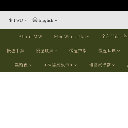
$
TWD
English
About MW
MenWen talks
全台門市×各
慢溫手鍊
慢溫項鍊
慢溫戒指
慢溫耳環
選顏色
✦神祕星象學✦
慢溫旅行祭