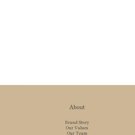
About
Brand Story
Our Values
Our Team