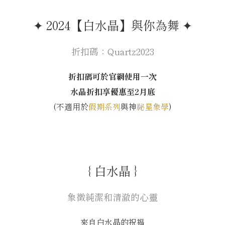
✦ 2024【白水晶】與你為舞 ✦
折扣碼：Quartz2023
折扣碼可於官網使用一次
水晶折扣享優惠至2月底
(不適用於
假期系列
與神
祕星象學
)
｛ 白水晶 ｝
象徵純潔和清澈的心靈
來自白水晶的祝福