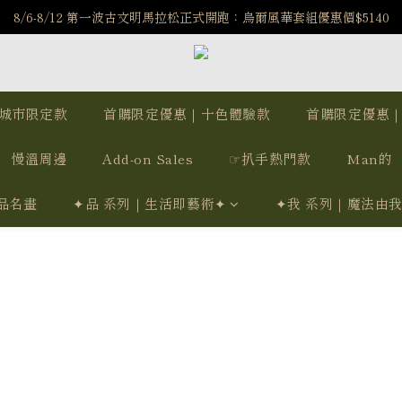
️8/6-8/12 第一波古文明馬拉松正式開跑：烏爾風華套組優惠價$5140
️8/6-8/12 第一波古文明馬拉松正式開跑：烏爾風華套組優惠價$5140
7/15-8/25 神秘星象學系列｜獅子座時區 項鍊 X 戒指 X 手鍊 享福利
新註冊會員享$100購物金，立即註冊，踏上飾品的奇幻之旅
城市限定款
首購限定優惠｜十色體驗款
首購限定優惠
️8/6-8/12 第一波古文明馬拉松正式開跑：烏爾風華套組優惠價$5140
慢溫周邊
Add-on Sales
☞扒手熱門款
Man的
品名畫
✦品 系列｜生活即藝術✦
✦我 系列｜魔法由