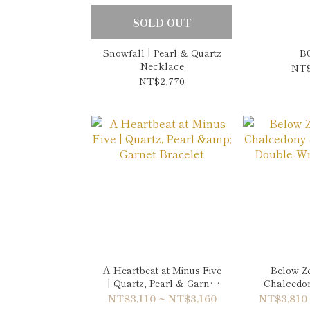
SOLD OUT
Snowfall | Pearl & Quartz
B
Necklace
NT$
NT$2,770
A Heartbeat at Minus Five
Below Ze
| Quartz, Pearl & Garnet
Chalcedo
Bracelet
Double-Wr
NT$3,110 ~ NT$3,160
NT$3,810