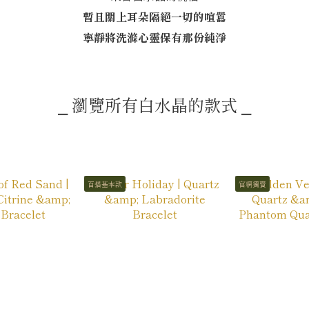
暫且關上耳朵隔絕一切的喧囂
寧靜將洗滌心靈保有那份純淨
⎯ 瀏覽所有白水晶的款式 ⎯
百搭基本款
官網獨賣