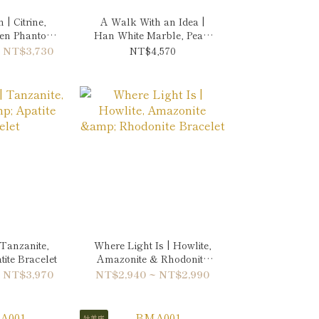
 | Citrine,
A Walk With an Idea |
een Phantom
Han White Marble, Pearl
racelet
& Amethyst Necklace
 NT$3,730
NT$4,570
 Tanzanite,
Where Light Is | Howlite,
ite Bracelet
Amazonite & Rhodonite
Bracelet
 NT$3,970
NT$2,940 ~ NT$2,990
牡羊座