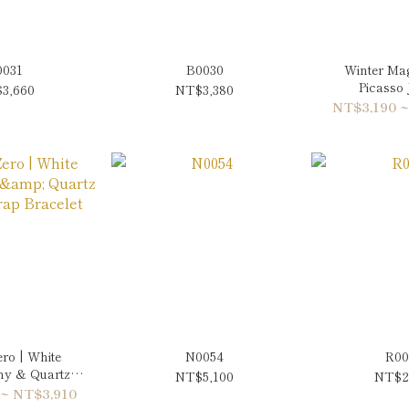
0031
B0030
Winter Mag
Picasso 
3,660
NT$3,380
Spessartite
NT$3,190 ~
Brac
ro | White
N0054
R00
ny & Quartz
NT$5,100
NT$2
ap Bracelet
 ~ NT$3,910