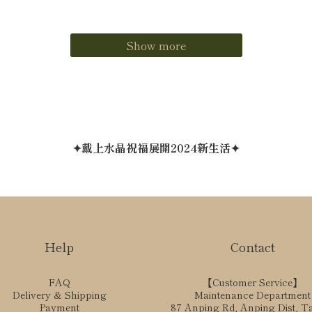
Show more
✦戴上水晶祝福展開2024新生活✦
Help
Contact
FAQ
【Customer Service】
Delivery & Shipping
Maintenance Department
Payment
87 Anping Rd, Anping Dist, T