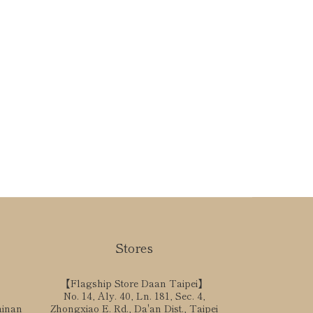
Bracelet
Stores
【Flagship Store Daan Taipei】
No. 14, Aly. 40, Ln. 181, Sec. 4,
ainan
Zhongxiao E. Rd., Da'an Dist., Taipei