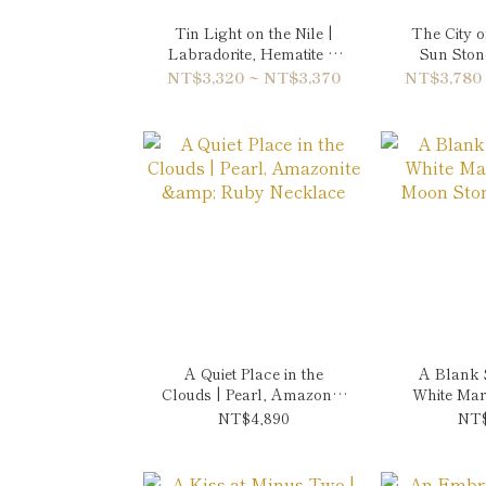
Tin Light on the Nile |
The City o
Labradorite, Hematite &
Sun Stone
Quartz Bracelet
Garnet
NT$3,320 ~ NT$3,370
NT$3,780
A Quiet Place in the
A Blank 
Clouds | Pearl, Amazonite
White Ma
& Ruby Necklace
Stone 
NT$4,890
NT$