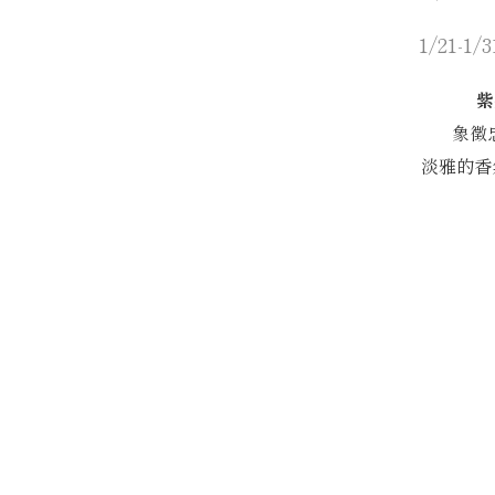
1/21-1
紫
象徵
淡雅的香