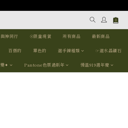
｜與神同行
☉限量現貨
所有商品
最新商品
百搭的
單色的
選手鍊種類
☞選水晶礦石
我變✦
Pantone色票過新年
慢溫919週年慶