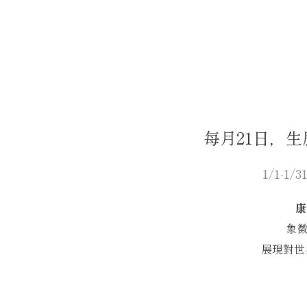
每月21日，
1/1-1/
康
象
展現對世