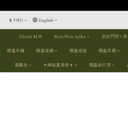
$
TWD
English
About MW
MenWen talks
全台門市×各
慢溫手鍊
慢溫項鍊
慢溫戒指
慢溫耳環
選顏色
✦神祕星象學✦
慢溫旅行祭