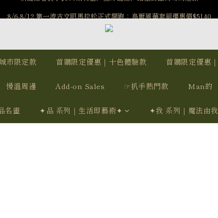
️8/6-8/12 第一波古文明馬拉松正式開跑：烏爾風華套組優惠價$5140
️8/6-8/12 第一波古文明馬拉松正式開跑：烏爾風華套組優惠價$5140
7/15-8/25 神秘星象學系列｜獅子座時區 項鍊 X 戒指 X 手鍊 享福利
新註冊會員享$100購物金，立即註冊，踏上飾品的奇幻之旅
城市限定款
首購限定優惠｜十色體驗款
首購限定優惠
️8/6-8/12 第一波古文明馬拉松正式開跑：烏爾風華套組優惠價$5140
慢溫周邊
Add-on Sales
☞扒手熱門款
Man的
品名畫
✦品 系列｜生活即藝術✦
✦我 系列｜魔法由