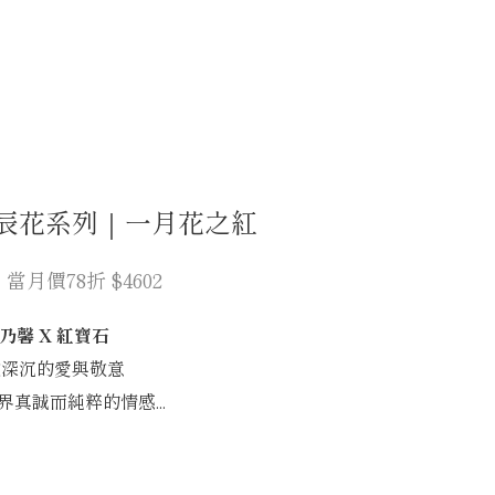
生辰花系列｜一月花之紅
31 當月價78折 $4602
乃馨 X 紅寶石
徵深沉的愛與敬意
界真誠而純粹的情感...