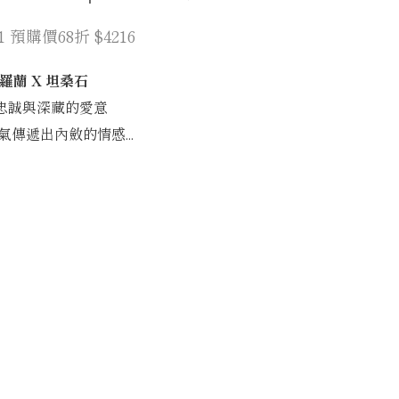
/31 預購價68折 $4216
羅蘭 X 坦桑石
忠誠與深藏的愛意
氣傳遞出內斂的情感...