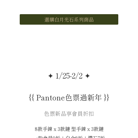
選購白月光石系列商品
✦ 1/25-2/2 ✦
{{ Pantone色票過新年 }}
色票新品享會員折扣
8款手鍊 x 3款鏈 型手鍊 x 3款鏈
一般會員9折｜白金8折｜鑽石7折