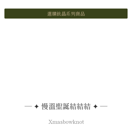
選購鈦晶系列商品
— ✦ 慢溫聖誕結結結 ✦ —
Xmasbowknot