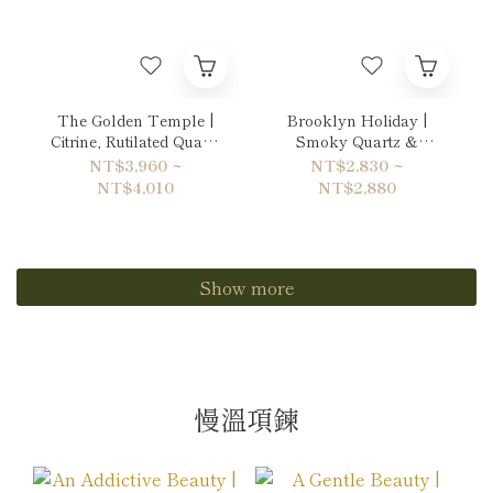
The Golden Temple |
Brooklyn Holiday |
Citrine, Rutilated Quartz
Smoky Quartz &
& Hematite Bracelet
Labradorite Bracelet
NT$3,960 ~
NT$2,830 ~
NT$4,010
NT$2,880
Show more
慢溫項鍊