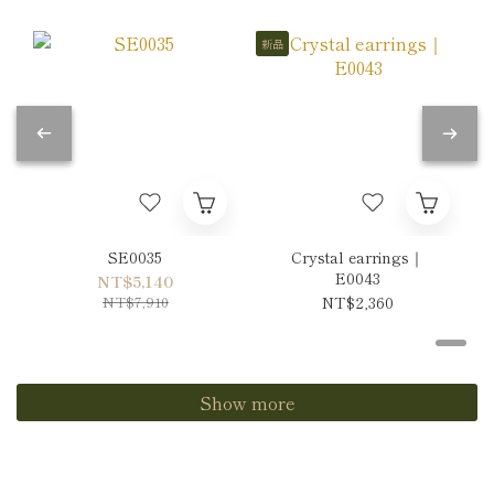
新品
SE0035
Crystal earrings｜
E0043
NT$5,140
NT$7,910
NT$2,360
Show more