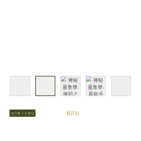
康乃馨 X 紅寶石