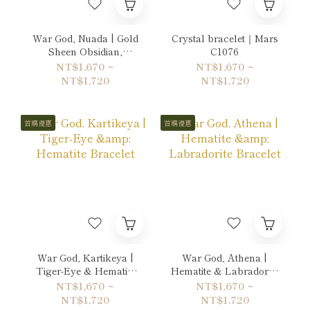
War God, Nuada | Gold
Crystal bracelet｜Mars
Sheen Obsidian,
C1076
Hematite & Labradorite
NT$1,670 ~
NT$1,670 ~
Bracelet
NT$1,720
NT$1,720
首購優惠
首購優惠
War God, Kartikeya |
War God, Athena |
Tiger-Eye & Hematite
Hematite & Labradorite
Bracelet
Bracelet
NT$1,670 ~
NT$1,670 ~
NT$1,720
NT$1,720