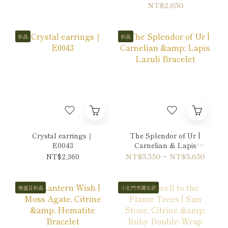
NT$2,650
新品
新品
Crystal earrings｜
The Splendor of Ur |
E0043
Carnelian & Lapis
Lazuli Bracelet
NT$2,360
NT$5,550 ~ NT$5,650
慢溫日新品
小北門市獨家款