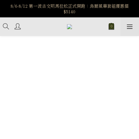
$5140
️8/6-8/12 第一波古文明馬拉松正式開跑：烏爾風華套組優惠價
$5140
7/15-8/25 神秘星象學系列｜獅子座時區 項鍊 X 戒指 X 手鍊 享福
利
新註冊會員享$100購物金，立即註冊，踏上飾品的奇幻之旅
️8/6-8/12 第一波古文明馬拉松正式開跑：烏爾風華套組優惠價
$5140