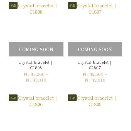
新品
新品
COMING SOON
COMING SOON
Crystal bracelet｜
Crystal bracelet｜
C1808
C1807
NT$3,260 ~
NT$2,560 ~
NT$3,310
NT$2,610
新品
新品