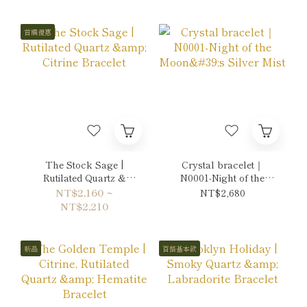
首購優惠
The Stock Sage |
Crystal bracelet｜
Rutilated Quartz &
N0001-Night of the
Citrine Bracelet
Moon's Silver Mist
NT$2,160 ~
NT$2,680
NT$2,210
新品
百搭基本款