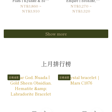
Flats | Kyanite & Blue
Empire | Bronzite,
Lace Agate Bracelet
Tiger's eye & Gold
NT$3,860 ~
NT$3,270 ~
Sheen Obsidian
NT$3,910
NT$3,320
Bracelet
Show more
上月排行榜
首購優惠
首購優惠