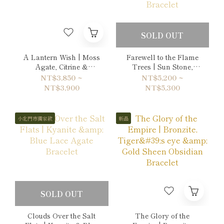
SOLD OUT
A Lantern Wish | Moss
Farewell to the Flame
Agate, Citrine &
Trees | Sun Stone,
Hematite Bracelet
Citrine & Ruby Double-
NT$3,850 ~
NT$5,200 ~
Wrap Bracelet
NT$3,900
NT$5,300
小北門市獨家款
新品
SOLD OUT
Clouds Over the Salt
The Glory of the