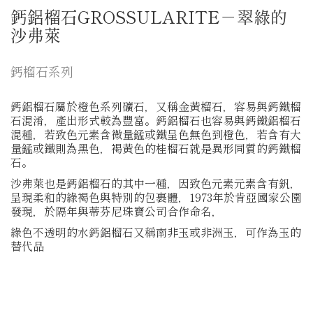
鈣鋁榴石GROSSULARITE－翠綠的
沙弗萊
鈣榴石系列
鈣鋁榴石屬於橙色系列礦石，又稱金黃榴石，容易與鈣鐵榴
石混淆，產出形式較為豐富。鈣鋁榴石也容易與鈣鐵鋁榴石
混種，若致色元素含微量錳或鐵呈色無色到橙色，若含有大
量錳或鐵則為黑色，褐黃色的桂榴石就是異形同質的鈣鐵榴
石。
沙弗萊也是鈣鋁榴石的其中一種，因致色元素元素含有釩，
呈現柔和的綠褐色與特別的包裹體，1973年於肯亞國家公園
發現，於隔年與蒂芬尼珠寶公司合作命名，
綠色不透明的水鈣鋁榴石又稱南非玉或非洲玉，可作為玉的
替代品