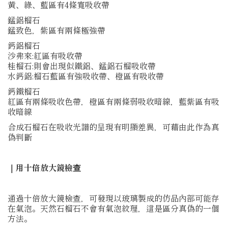
黃、綠、藍區有4條寬吸收帶
錳鋁榴石
錳致色，紫區有兩條極強帶
鈣鋁榴石
沙弗來:紅區有吸收帶
桂榴石:則會出現似鐵鋁、錳鋁石榴吸收帶
水鈣鋁:榴石藍區有強吸收帶、橙區有吸收帶
鈣鐵榴石
紅區有兩條吸收色帶，橙區有兩條弱吸收暗線，藍紫區有吸
收暗線
合成石榴石在吸收光譜的呈現有明顯差異，可藉由此作為真
偽判斷
｜用十倍放大鏡檢查
通過十倍放大鏡檢查，可發現以玻璃製成的仿品內部可能存
在氣泡。天然石榴石不會有氣泡紋理，這是區分真偽的一個
方法。