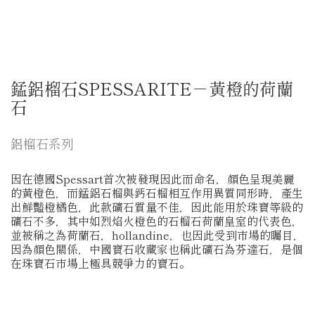
錳鋁榴石SPESSARITE－黃橙的荷蘭
石
鋁榴石系列
因在德國Spessart首次被發現因此而命名，顏色呈現美麗
的黃橙色，而錳鋁石榴與鈣石榴相互作用異質同形時，產生
出鮮豔橙橘色，此款礦石質量不佳，因此能用於珠寶等級的
礦石不多，其中如烈焰火橙色的石榴石荷蘭皇室的代表色，
並被稱之為荷蘭石，hollandine，也因此受到市場的矚目，
因為顏色關係，中國寶石收藏家也稱此礦石為芬達石，是個
在珠寶石市場上極具競爭力的寶石。