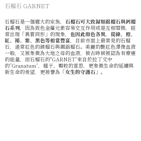
石榴石 GARNET
石榴石是一個龐大的家族，
石榴石可大致歸類鋁榴石與鈣榴
石系列
，因為致色金屬元素容易交互作用或是互相替換，經
常出現「異質同形」的現象，
也因此顏色各異，從綠、橙、
紅、褐、紫、黑色等相當豐富
，目前市面上最常見的石榴
石，通常紅色的鎂榴石與鐵鋁榴石。美麗的艷紅色澤像血液
一般，又被象徵為大地之母的血液，被古時候被認為有療癒
的能量，而石榴石的"GARNET”來自於拉丁文中
的”Granatum”，種子、顆粒的意思，更象徵生命的延續與
新生命的希望，更被譽為
「女生的守護石」
。