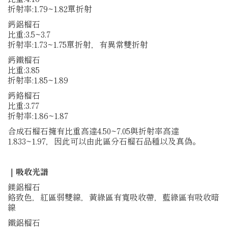
折射率:1.79~1.82單折射
鈣鋁榴石
比重:3.5~3.7
折射率:1.73~1.75單折射，有異常雙折射
鈣鐵榴石
比重:3.85
折射率:1.85~1.89
鈣鉻榴石
比重:3.77
折射率:1.86~1.87
合成石榴石擁有比重高達4.50~7.05與折射率高達
1.833~1.97，因此可以由此區分石榴石品種以及真偽。
｜吸收光譜
鎂鋁榴石
鉻致色，紅區弱雙線，黃綠區有寬吸收帶，藍綠區有吸收暗
線
鐵鋁榴石