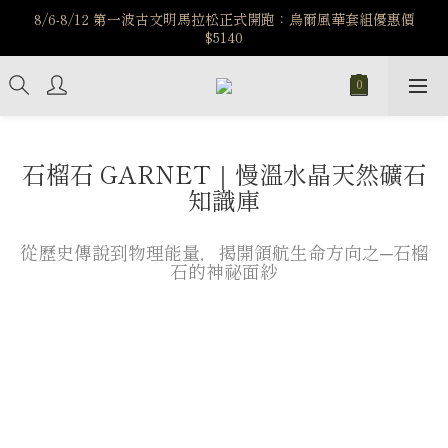
️8/6-8/12 第一波古文明馬拉松正式開跑：烏爾風華套組優惠價
️8/6-8/12 第一波古文明馬拉松正式開跑：烏爾風華套組優惠價
$5140
$5140
7/15-8/25 神秘星象學系列｜獅子座時區 項鍊 X 戒指 X 手鍊 享福
利
新註冊會員享$100購物金，立即註冊，踏上飾品的奇幻之旅
石榴石 GARNET｜慢溫水晶天然礦石
️8/6-8/12 第一波古文明馬拉松正式開跑：烏爾風華套組優惠價
知識庫
$5140
從歷史傳說到物理能量，揭開領航生命方向之─石榴
石的神祕面紗