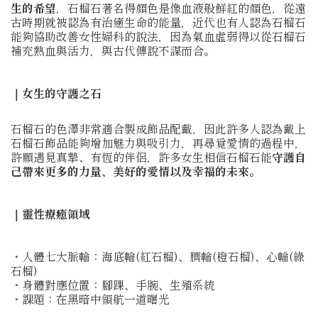
生的希望
，石榴石著名得顏色是像血液般鮮紅的顏色，從遠
古時期就被認為有治癒生命的能量，近代也有人認為石榴石
能夠協助改善女性婦科的說法，因為氣血虛弱得以從石榴石
補充熱血與活力，與古代傳說不謀而合。
｜女生的守護之石
石榴石的色澤非常適合製成飾品配戴，因此許多人認為戴上
石榴石飾品能夠增加魅力與吸引力，再尋覓愛情的過程中，
許願遇見真摯、有恆的伴侶，許多女生相信石榴石能
守護自
己帶來更多的力量、美好的愛情以及幸福的未來。
｜靈性療癒領域
・人體七大脈輪：海底輪(紅石榴)、臍輪(橙石榴)、心輪(綠
石榴)
・身體對應位置：腳踝、手腕、生殖系統
・課題：在黑暗中領航一道曙光