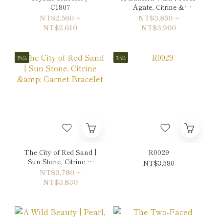
C1807
Agate, Citrine &
Hematite Bracelet
NT$2,560 ~
NT$3,850 ~
NT$2,610
NT$3,900
新品
新品
The City of Red Sand |
R0029
Sun Stone, Citrine &
NT$3,580
Garnet Bracelet
NT$3,780 ~
NT$3,830