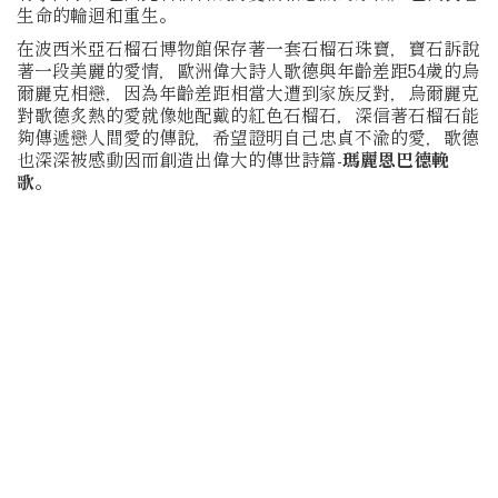
生命的輪迴和重生。
在波西米亞石榴石博物館保存著一套石榴石珠寶，寶石訴說
著一段美麗的愛情，歐洲偉大詩人歌德與年齡差距54歲的烏
爾麗克相戀，因為年齡差距相當大遭到家族反對，烏爾麗克
對歌德炙熱的愛就像她配戴的紅色石榴石，深信著石榴石能
夠傳遞戀人間愛的傳說，希望證明自己忠貞不渝的愛，歌德
也深深被感動因而創造出偉大的傳世詩篇-
瑪麗恩巴德輓
歌。