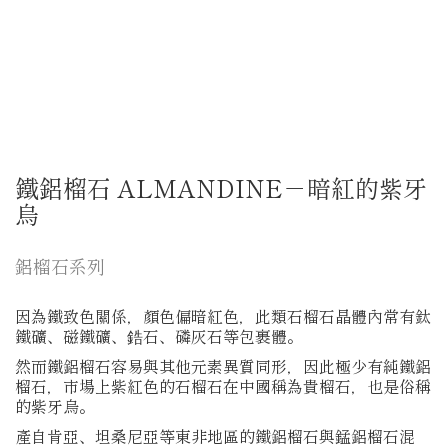
鐵鋁榴石 ALMANDINE－暗紅的紫牙
烏
鋁榴石系列
因為鐵致色關係，顏色偏暗紅色，此類石榴石晶體內常有鈦
鐵礦、磁鐵礦、鋯石、磷灰石等包裹體。
然而鐵鋁榴石容易與其他元素異質同形，因此極少有純鐵鋁
榴石，市場上紫紅色的石榴石在中國稱為貴榴石，也是俗稱
的紫牙烏。
產自肯亞、坦桑尼亞等東非地區的鐵鋁榴石與錳鋁榴石混