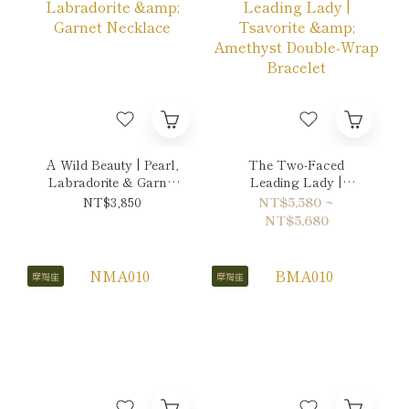
A Wild Beauty | Pearl,
The Two-Faced
Labradorite & Garnet
Leading Lady |
Necklace
Tsavorite & Amethyst
NT$3,850
NT$5,580 ~
Double-Wrap Bracelet
NT$5,680
摩羯座
摩羯座