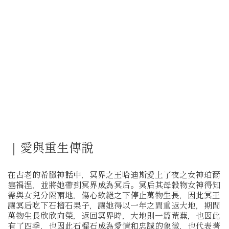
｜愛與重生傳說
在古老的希臘神話中，冥界之王哈迪斯愛上了夜之女神珀爾
塞福涅，並將她帶到冥界成為冥后。冥后其母穀物女神得知
需與女兒分隔兩地，傷心欲絕之下停止萬物生長，因此冥王
讓冥后吃下石榴石果子，讓她得以一年之間重返大地，期間
萬物生長欣欣向榮，返回冥界時，大地則一篇荒蕪，也因此
有了四季，也因此石榴石成為愛情和忠誠的象徵，也代表著