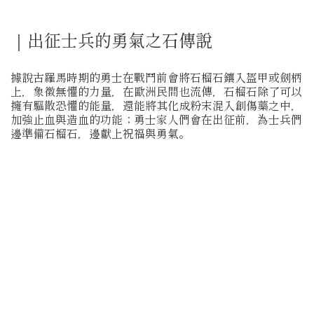
｜出征士兵的勇氣之石傳說
據說古羅馬時期的勇士在戰鬥前會將石榴石鑲入盔甲或劍柄
上，象徵無懼的力量，在歐洲民間也流傳，石榴石除了可以
擁有驅散恐懼的能量，還能將其化成粉末混入創傷藥之中，
加強止血與造血的功能；勇士家人們會在出征前，為士兵們
邊準備石榴石，邊獻上祝福與勇氣。