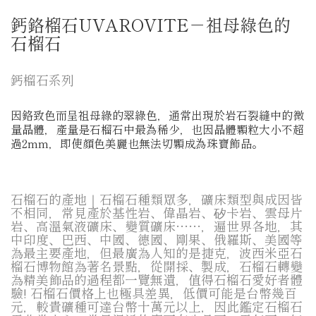
鈣鉻榴石UVAROVITE－祖母綠色的
石榴石
鈣榴石系列
因鉻致色而呈祖母綠的翠綠色，通常出現於岩石裂縫中的微
量晶體，產量是石榴石中最為稀少，也因晶體顆粒大小不超
過2mm，即使顏色美麗也無法切顆成為珠寶飾品。
石榴石的產地｜石榴石種類眾多，礦床類型與成因皆
不相同，常見產於基性岩、偉晶岩、矽卡岩、雲母片
岩、高溫氣液礦床、變質礦床……，遍世界各地，其
中印度、巴西、中國、德國、剛果、俄羅斯、美國等
為最主要產地，但最廣為人知的是捷克，波西米亞石
榴石博物館為著名景點，從開採、製成，石榴石轉變
為精美飾品的過程都一覽無遺，值得石榴石愛好者體
驗! 石榴石價格上也極具差異，低價可能是台幣幾百
元，較貴礦種可達台幣十萬元以上，因此鑑定石榴石