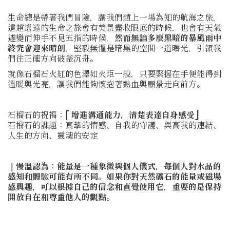
生命總是帶著我們冒險，讓我們趟上一場為知的航海之旅，
這趟遙遠的生命之旅會有美景盡收眼底的時候，也會有天氣
遽變而伸手不見五指的時候，
然而無論多麼黑暗的暴風雨中
終究會迎來晴朗
，堅毅無懼是暗黑的空間一道曙光，引領我
們往正確方向破釜沉舟。
就像石榴石火紅的色澤如火炬一般，只要緊握在手便能得到
溫暖與光亮，讓我們能夠懷抱著熱血與願景走向前方。
石榴石的祝福：
⎡ 增進溝通能力，清楚表達自身感受⎦
石榴石的課題：真摯的情感、自我的守護、與高我的連結、
人生的方向、靈魂的安定
｜慢溫認為：能量是一種象徵與個人儀式，每個人對水晶的
感知和體驗可能有所不同。如果你對天然礦石的能量或磁場
感興趣，可以根據自己的信念和直覺使用它，重要的是保持
開放自在和尊重他人的觀點。