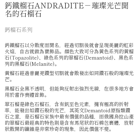
鈣鐵榴石ANDRADITE－璀璨光芒聞
名的石榴石
鈣榴石系列
鈣鐵榴石以分散度而聞名，經過切割後就會呈現美麗的虹彩
火焰，自古就做為寶飾品。顏色大致可分為黃色系列的黃榴
石(Topazolite)、綠色系列的翠榴石(Demantoid)、黑色系
列的黑榴石(Melanite)。
黃榴石經過普麗亮鑽型切割就會散發出如同鑽石般的璀璨光
芒。
黑榴石全黑不透明，但能夠反射出強烈光線，在很多地方會
用於當作喪禮首飾。
翠石榴是綠色石榴石，含有釩至色元素，擁有極高的折射
率，能發出如鑽石般的光芒，其英文Demantoid原指類鑽
石之意，是石榴石家族中最有價值的品種，而俄國烏拉山產
的翠榴石最經典的特色則是含有馬尾狀的石棉包裹體，放射
狀散開的纖維是非常珍奇的現象，因此價值不斐。