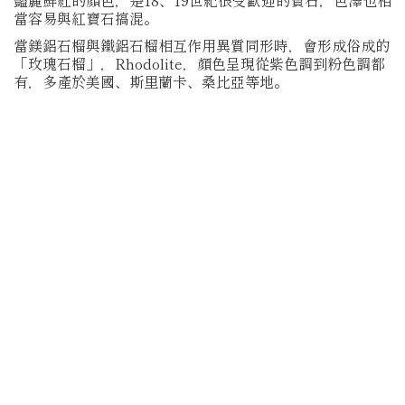
豔麗鮮紅的顏色，是18、19世紀很受歡迎的寶石，色澤也相
當容易與紅寶石搞混。
當鎂鋁石榴與鐵鋁石榴相互作用異質同形時，會形成俗成的
「玫瑰石榴」，Rhodolite，顏色呈現從紫色調到粉色調都
有，多產於美國、斯里蘭卡、桑比亞等地。