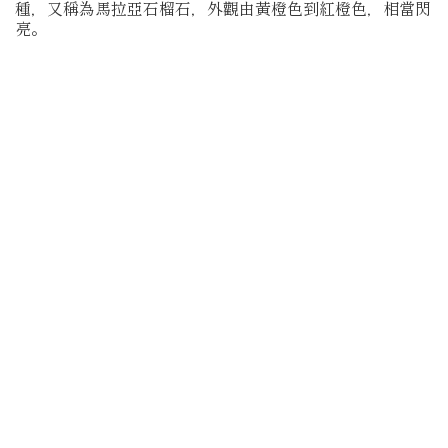
種，又稱為馬拉亞石榴石，外觀由黃橙色到紅橙色，相當閃
亮。