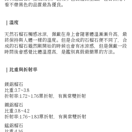
看不帶黑色的品質最為優良。
｜溫度
天然石榴石觸感冰涼，佩戴在身上會隨著體溫漸漸升高，最
終保持與人體一樣的溫度。但是合成的石榴石便不同了，合
成的石榴石雖然剛開始的時候也會有冰涼感，但是佩戴一段
時間後會感覺比體溫還高，是鑑別真假最簡單的方法。
｜比重與折射率
鎂鋁榴石
比重:3.7~3.8
折射率:1.72~1.76單折射，有異常雙折射
鐵鋁榴石
比重:3.8~4.2
折射率:1.76~1.83單折射，有異常雙折射
錳鋁榴石
比重:4.16