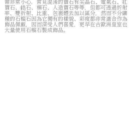
需非常小心，常見混淆的寶石有尖晶石、電氣石、紅
寶石、鋯石、榍石、人造寶石等等，但都可透過折射
率、雙折射、比重、包裹體去加以區分，然而不分礦
種的石榴石因為它獨有的樣貌、彩度都非常適合作為
飾品佩戴，因而深受人們喜愛，更早在古歐洲皇室也
大量使用石榴石製成飾品。