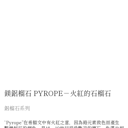
鎂鋁榴石 PYROPE－火紅的石榴石
鋁榴石系列
“Pyrope”在希臘文中有火紅之意，因為鉻元素致色而產生